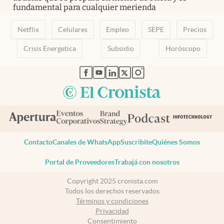
fundamental para cualquier merienda
Netflix
Celulares
Empleo
SEPE
Precios
Crisis Energetica
Subsidio
Horóscopo
abre en nueva pestaña
abre en nueva pestaña
abre en nueva pestaña
abre en nueva pestaña
abre en nueva pestaña
Contacto
Canales de WhatsApp
Suscribite
Quiénes Somos
Portal de Proveedores
Trabajá con nosotros
Copyright 2025 cronista.com
Todos los derechos reservados
Términos y condiciones
Privacidad
Consentimiento