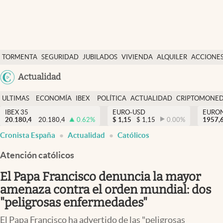
Últimas Noticias
TORMENTA
SEGURIDAD
JUBILADOS
VIVIENDA
ALQUILER
ACCIONE
Economía y finanzas
SOCIAL
Argentina
Actualidad
Política
España
Actualidad
ULTIMAS
ECONOMÍA
IBEX
POLÍTICA
ACTUALIDAD
CRIPTOMONE
México
NOTICIAS
Y
Y
IBEX 35
EURO-USD
EURO
Criptomonedas
20.180,4
20.180,4
0.62
%
$
1,15
$
1,15
0.00
%
USA
1957,
FINANZAS
EURO
Cronista España
Actualidad
Católicos
Colombia
España
Uruguay
Atención católicos
El Papa Francisco denuncia la mayor
amenaza contra el orden mundial: dos
"peligrosas enfermedades"
El Papa Francisco ha advertido de las "peligrosas