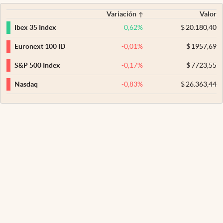
Variación
Valor
0,62
%
$
20.180,40
Ibex 35 Index
-0,01
%
$
1957,69
Euronext 100 ID
-0,17
%
$
7723,55
S&P 500 Index
-0,83
%
$
26.363,44
Nasdaq