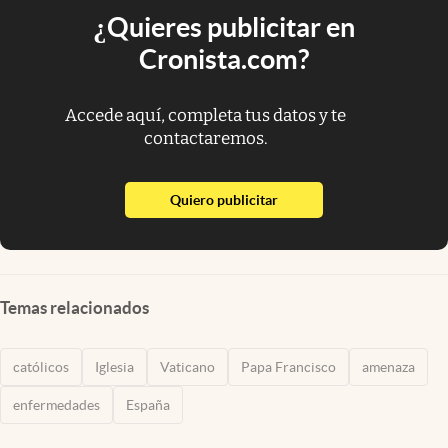
¿Quieres publicitar en
Cronista.com?
Accede aquí, completa tus datos y te
contactaremos.
abre en nueva pestaña
Quiero publicitar
Temas relacionados
católicos
Iglesia
Vaticano
Papa Francisco
amenaza
enfermedades
España