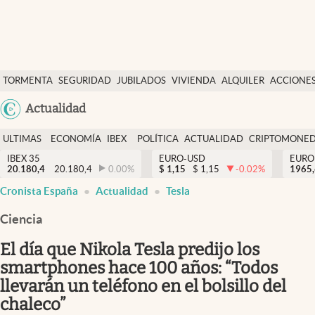
Últimas Noticias
TORMENTA
SEGURIDAD
JUBILADOS
VIVIENDA
ALQUILER
ACCIONE
Economía y finanzas
SOCIAL
Argentina
Actualidad
Política
España
Actualidad
ULTIMAS
ECONOMÍA
IBEX
POLÍTICA
ACTUALIDAD
CRIPTOMONE
México
NOTICIAS
Y
Y
IBEX 35
EURO-USD
EURO
Criptomonedas
20.180,4
20.180,4
0.00
%
$
1,15
$
1,15
-0.02
%
USA
1965
FINANZAS
EURO
Cronista España
Actualidad
Tesla
Colombia
España
Uruguay
Ciencia
El día que Nikola Tesla predijo los
smartphones hace 100 años: “Todos
llevarán un teléfono en el bolsillo del
chaleco”