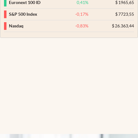
0,41
%
$
1965,65
Euronext 100 ID
-0,17
%
$
7723,55
S&P 500 Index
-0,83
%
$
26.363,44
Nasdaq