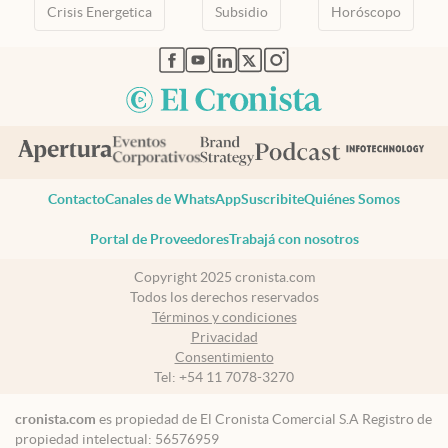
Crisis Energetica
Subsidio
Horóscopo
abre en nueva pestaña
abre en nueva pestaña
abre en nueva pestaña
abre en nueva pestaña
abre en nueva pestaña
Contacto
Canales de WhatsApp
Suscribite
Quiénes Somos
Portal de Proveedores
Trabajá con nosotros
Copyright 2025 cronista.com
Todos los derechos reservados
Términos y condiciones
Privacidad
Consentimiento
Tel:
+54 11 7078-3270
cronista.com
es propiedad de El Cronista Comercial S.A Registro de
propiedad intelectual: 56576959