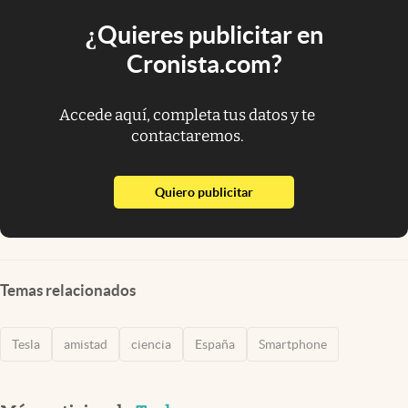
¿Quieres publicitar en
Cronista.com?
Accede aquí, completa tus datos y te
contactaremos.
abre en nueva pestaña
Quiero publicitar
Temas relacionados
Tesla
amistad
ciencia
España
Smartphone