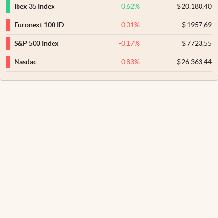
0,62
%
$
20.180,40
Ibex 35 Index
-0,01
%
$
1957,69
Euronext 100 ID
-0,17
%
$
7723,55
S&P 500 Index
-0,83
%
$
26.363,44
Nasdaq