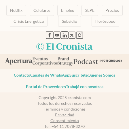
Netflix
Celulares
Empleo
SEPE
Precios
Crisis Energetica
Subsidio
Horóscopo
abre en nueva pestaña
abre en nueva pestaña
abre en nueva pestaña
abre en nueva pestaña
abre en nueva pestaña
Contacto
Canales de WhatsApp
Suscribite
Quiénes Somos
Portal de Proveedores
Trabajá con nosotros
Copyright 2025 cronista.com
Todos los derechos reservados
Términos y condiciones
Privacidad
Consentimiento
Tel:
+54 11 7078-3270