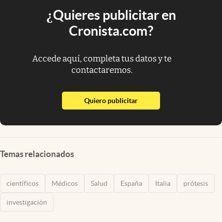
¿Quieres publicitar en
Cronista.com?
Accede aquí, completa tus datos y te
contactaremos.
abre en nueva pestaña
Quiero publicitar
Temas relacionados
científicos
Médicos
Salud
España
Italia
prótesis
investigación