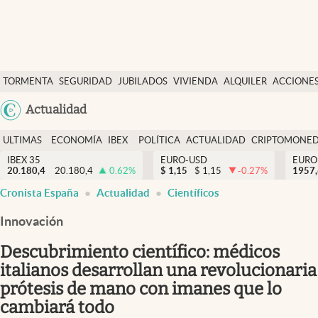
Últimas Noticias
TORMENTA
SEGURIDAD
JUBILADOS
VIVIENDA
ALQUILER
ACCIONE
Economía y finanzas
SOCIAL
Argentina
Actualidad
Política
España
Actualidad
ULTIMAS
ECONOMÍA
IBEX
POLÍTICA
ACTUALIDAD
CRIPTOMONE
México
NOTICIAS
Y
Y
IBEX 35
EURO-USD
EURO
Criptomonedas
20.180,4
20.180,4
0.62
%
$
1,15
$
1,15
-0.27
%
USA
1957
FINANZAS
EURO
Cronista España
Actualidad
Científicos
Colombia
España
Uruguay
Innovación
Descubrimiento científico: médicos
italianos desarrollan una revolucionaria
prótesis de mano con imanes que lo
cambiará todo