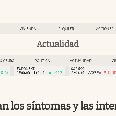
VIVIENDA
ALQUILER
ACCIONES
Actualidad
EX Y EURO
POLÍTICA
ACTUALIDAD
C
EURONEXT
S&P 500
.01
%
1965,65
1965,65
0.41
%
7709,96
7709,96
-0.18
 los síntomas y las int