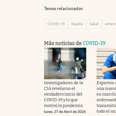
Temas relacionados
COVID-19
España
Salud
enfer
Más noticias de
COVID-19
Investigadores de la
Expertos 
CIA revelaron el
una nuev
verdadero inicio del
en marcha
COVID-19 y lo que
enfermeda
motivó la pandemia
transmiti
todo el m
lunes, 27 de Abril de 2026