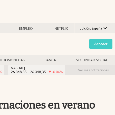
Edición:
España
EMPLEO
NETFLIX
Argentina
Acceder
España
México
RIPTOMONEDAS
BANCA
SEGURIDAD SOCIAL
USA
NASDAQ
Colombia
Ver más cotizaciones
%
26.348,35
26.348,35
-0.06
%
Uruguay
ernaciones en verano