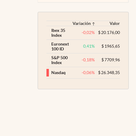
Variación
Valor
Ibex 35
-0,02
%
$
20.176,00
Index
Euronext
0,41
%
$
1965,65
100 ID
S&P 500
-0,18
%
$
7709,96
Index
-0,06
%
$
26.348,35
Nasdaq