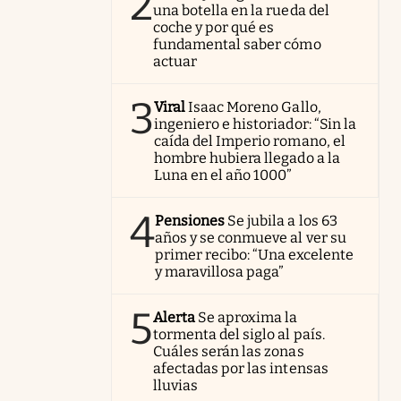
2
una botella en la rueda del
coche y por qué es
fundamental saber cómo
actuar
3
Viral
Isaac Moreno Gallo,
ingeniero e historiador: “Sin la
caída del Imperio romano, el
hombre hubiera llegado a la
Luna en el año 1000”
4
Pensiones
Se jubila a los 63
años y se conmueve al ver su
primer recibo: “Una excelente
y maravillosa paga”
5
Alerta
Se aproxima la
tormenta del siglo al país.
Cuáles serán las zonas
afectadas por las intensas
lluvias