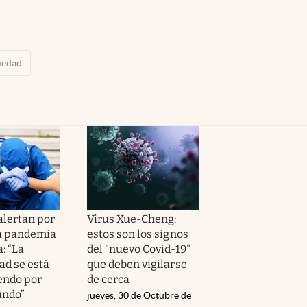
medad
alertan por
Virus Xue-Cheng:
a pandemia
estos son los signos
: “La
del "nuevo Covid-19"
d se está
que deben vigilarse
endo por
de cerca
undo”
jueves, 30 de Octubre de