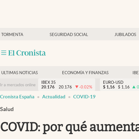
Últimas Noticias
TORMENTA
SEGURIDAD SOCIAL
JUBILADOS
Economía y finanzas
Política
Actualidad
Criptomonedas
ULTIMAS NOTICIAS
ECONOMÍA Y FINANZAS
IB
IBEX 35
EURO-USD
Ir a mercados online
20.176
20.176
-0.02
%
$
1,16
$
1,16
0
Cronista España
Actualidad
COVID-19
Salud
COVID: por qué aumentan