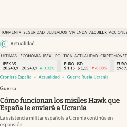
Últimas Noticias
TORMENTA
SEGURIDAD
JUBILADOS
VIVIENDA
ALQUILER
ACCIONE
Economía y finanzas
SOCIAL
Argentina
Actualidad
Política
España
Actualidad
ULTIMAS
ECONOMÍA
IBEX
POLÍTICA
ACTUALIDAD
CRIPTOMONE
México
NOTICIAS
Y
Y
IBEX 35
EURO-USD
EURO
Criptomonedas
20.240,9
20.240,9
0.32
%
$
1,15
$
1,15
-0.08
%
USA
1969,
FINANZAS
EURO
Cronista España
Actualidad
Guerra Rusia-Ucrania
Colombia
España
Uruguay
Guerra
Cómo funcionan los misiles Hawk que
España le enviará a Ucrania
La asistencia militar española a Ucrania continúa en
expansión.