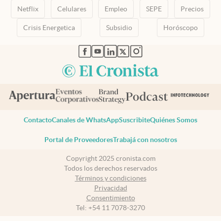
Netflix
Celulares
Empleo
SEPE
Precios
Crisis Energetica
Subsidio
Horóscopo
abre en nueva pestaña
abre en nueva pestaña
abre en nueva pestaña
abre en nueva pestaña
abre en nueva pestaña
Contacto
Canales de WhatsApp
Suscribite
Quiénes Somos
Portal de Proveedores
Trabajá con nosotros
Copyright 2025 cronista.com
Todos los derechos reservados
Términos y condiciones
Privacidad
Consentimiento
Tel:
+54 11 7078-3270