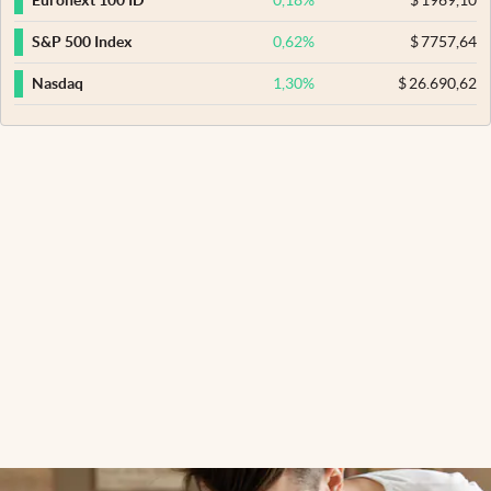
Euronext 100 ID
0,62
%
$
7757,64
S&P 500 Index
1,30
%
$
26.690,62
Nasdaq