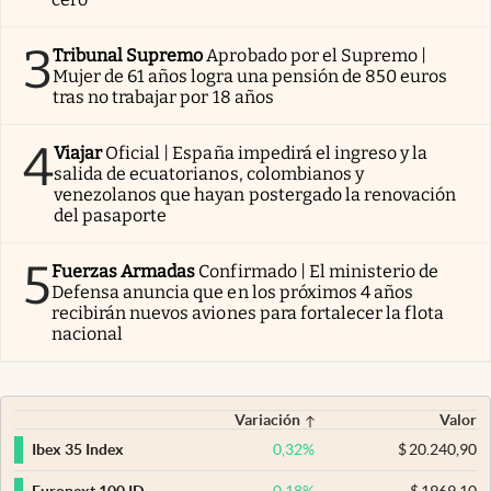
3
Tribunal Supremo
Aprobado por el Supremo |
Mujer de 61 años logra una pensión de 850 euros
tras no trabajar por 18 años
4
Viajar
Oficial | España impedirá el ingreso y la
salida de ecuatorianos, colombianos y
venezolanos que hayan postergado la renovación
del pasaporte
5
Fuerzas Armadas
Confirmado | El ministerio de
Defensa anuncia que en los próximos 4 años
recibirán nuevos aviones para fortalecer la flota
nacional
Variación
Valor
0,32
%
$
20.240,90
Ibex 35 Index
0,18
%
$
1969,10