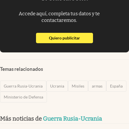
Accede aquí, completa tus datos y te
contactaremos.
abre en nueva pestaña
Quiero publicitar
Temas relacionados
Guerra Rusia-Ucrania
Ucrania
Misiles
armas
España
Ministerio de Defensa
Más noticias de
Guerra Rusia-Ucrania