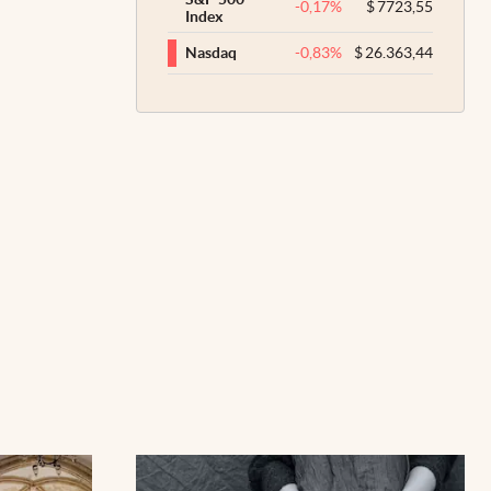
-0,17
%
$
7723,55
Index
-0,83
%
$
26.363,44
Nasdaq