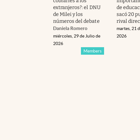
cobrarles a los
important
extranjeros?: el DNU
de educaci
de Milei y los
sacó 20 p
números del debate
rival dire
Daniela Romero
martes, 21 d
miércoles, 29 de Julio de
2026
2026
Members