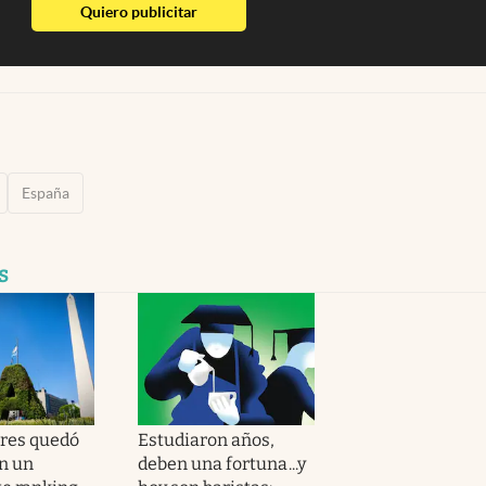
abre en nueva pestaña
Quiero publicitar
España
s
res quedó
Estudiaron años,
n un
deben una fortuna...y