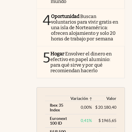
mundo
4
Oportunidad
Buscan
voluntarios para vivir gratis en
una isla de Norteamérica:
ofrecen alojamiento y solo 20
horas de trabajo por semana
5
Hogar
Envolver el dinero en
efectivo en papel aluminio:
para qué sirve y por qué
recomiendan hacerlo
Variación
Valor
Ibex 35
0,00
%
$
20.180,40
Index
Euronext
0,41
%
$
1965,65
100 ID
S&P 500