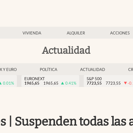
VIVIENDA
ALQUILER
ACCIONES
Actualidad
EX Y EURO
POLÍTICA
ACTUALIDAD
C
EURONEXT
S&P 500
0.01
%
1965,65
1965,65
0.41
%
7723,55
7723,55
-0
es | Suspenden todas las