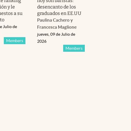
e ranking
hoy son baristas:
ón y le
desencanto de los
uestos a su
graduados en EE.UU
cto
Paulina Cachero y
e Julio de
Francesca Maglione
jueves, 09 de Julio de
Members
2026
Members