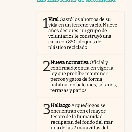
1
Viral
Gastó los ahorros de su
vida en un terreno vacío. Nueve
años después, un grupo de
voluntarios le construyó una
casa con 850 bloques de
plástico reciclado
2
Nueva normativa
Oficial y
confirmado: entra en vigor la
ley que prohíbe mantener
perros y gatos de forma
habitual en balcones, sótanos,
terrazas y patios
3
Hallazgo
Arqueólogos se
encuentran con el mayor
tesoro de la humanidad:
recuperan del fondo del mar
una de las 7 maravillas del