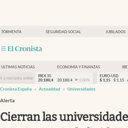
Últimas Noticias
TORMENTA
SEGURIDAD SOCIAL
JUBILADOS
Economía y finanzas
Política
Actualidad
Criptomonedas
ULTIMAS NOTICIAS
ECONOMÍA Y FINANZAS
IB
IBEX 35
EURO-USD
Ir a mercados online
20.180,4
20.180,4
0.00
%
$
1,15
$
1,15
Cronista España
Actualidad
Universidades
Alerta
Cierran las universidad