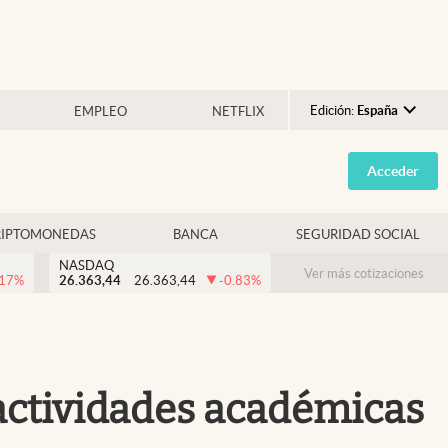
Edición:
España
EMPLEO
NETFLIX
Argentina
Acceder
España
México
RIPTOMONEDAS
BANCA
SEGURIDAD SOCIAL
USA
NASDAQ
Colombia
Ver más cotizaciones
.17
%
26.363,44
26.363,44
-0.83
%
Uruguay
 actividades académicas