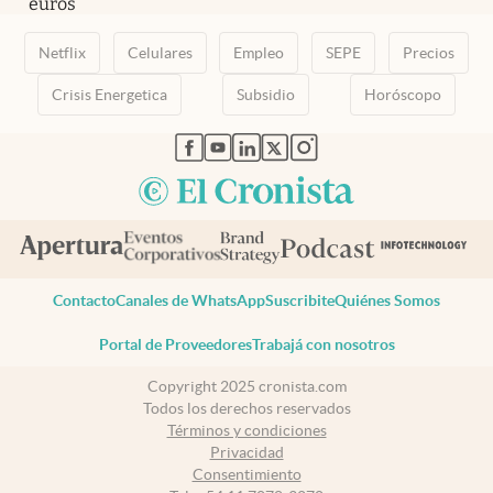
euros
Netflix
Celulares
Empleo
SEPE
Precios
Crisis Energetica
Subsidio
Horóscopo
abre en nueva pestaña
abre en nueva pestaña
abre en nueva pestaña
abre en nueva pestaña
abre en nueva pestaña
Contacto
Canales de WhatsApp
Suscribite
Quiénes Somos
Portal de Proveedores
Trabajá con nosotros
Copyright 2025 cronista.com
Todos los derechos reservados
Términos y condiciones
Privacidad
Consentimiento