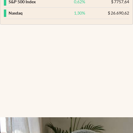
0,62
%
$
7757,64
S&P 500 Index
1,30
%
$
26.690,62
Nasdaq