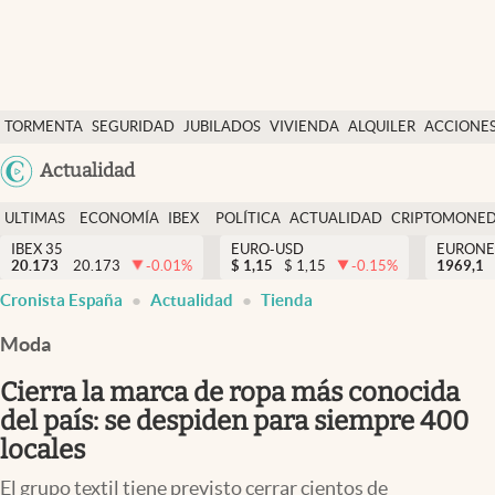
Últimas Noticias
TORMENTA
SEGURIDAD
JUBILADOS
VIVIENDA
ALQUILER
ACCIONE
Economía y finanzas
SOCIAL
Argentina
Actualidad
Política
España
Actualidad
ULTIMAS
ECONOMÍA
IBEX
POLÍTICA
ACTUALIDAD
CRIPTOMONE
México
NOTICIAS
Y
Y
IBEX 35
EURO-USD
EURONE
Criptomonedas
20.173
20.173
-0.01
%
$
1,15
$
1,15
-0.15
%
USA
1969,1
FINANZAS
EURO
Cronista España
Actualidad
Tienda
Colombia
España
Uruguay
Moda
Cierra la marca de ropa más conocida
del país: se despiden para siempre 400
locales
El grupo textil tiene previsto cerrar cientos de