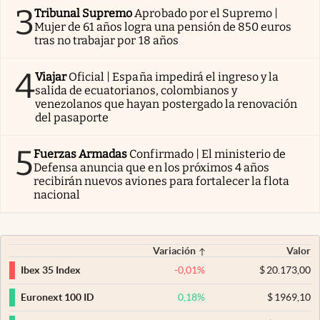
3
Tribunal Supremo
Aprobado por el Supremo |
Mujer de 61 años logra una pensión de 850 euros
tras no trabajar por 18 años
4
Viajar
Oficial | España impedirá el ingreso y la
salida de ecuatorianos, colombianos y
venezolanos que hayan postergado la renovación
del pasaporte
5
Fuerzas Armadas
Confirmado | El ministerio de
Defensa anuncia que en los próximos 4 años
recibirán nuevos aviones para fortalecer la flota
nacional
Variación
Valor
-0,01
%
$
20.173,00
Ibex 35 Index
0,18
%
$
1969,10
Euronext 100 ID