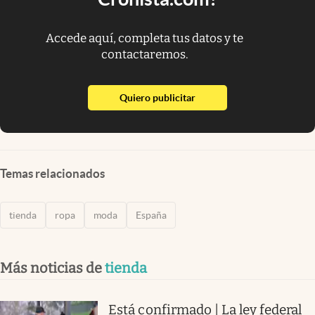
Accede aquí, completa tus datos y te
contactaremos.
abre en nueva pestaña
Quiero publicitar
Temas relacionados
tienda
ropa
moda
España
Más noticias de
tienda
Está confirmado | La ley federal