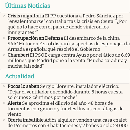
Últimas Noticias
Crisis migratoria
El PP cuestiona a Pedro Sánchez por
“envalentonarse” con Italia tras la crisis en Ceuta: “¿Por
qué no lo hace con el país de donde vinieron los
inmigrantes?”
Preocupación en Defensa
El desembarco de la china
SAIC Motor en Ferrol disparó sospechas de espionaje a la
Armada española: qué resolvió el Gobierno
Chamberí
El PSOE carga contra Ayuso por el ático de 6,69
millones que Madrid pone a la venta: “Mucha caradura y
mucha falsedad”
Actualidad
Pocos lo saben
Sergio Llorente, instalador eléctrico:
“Dejar el ventilador encendido durante 8 horas cuesta
solo unos 2 céntimos por noche”
Alerta
Se aproxima el diluvio del año: 48 horas de
tormentas con granizo y fuertes lluvias con ráfagas de
viento
Oferta imbatible
Adiós alquiler: venden una casa chalet
de 157 metros con 3 habitaciones y 2 baños a solo 24.000