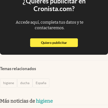
¿Quieres publicitar en
Cronista.com?
Accede aquí, completa tus datos y te
contactaremos.
abre en nueva pestaña
Quiero publicitar
Temas relacionados
higiene
ducha
España
Más noticias de
higiene