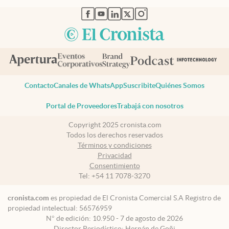
abre en nueva pestaña
abre en nueva pestaña
abre en nueva pestaña
abre en nueva pestaña
abre en nueva pestaña
Contacto
Canales de WhatsApp
Suscribite
Quiénes Somos
Portal de Proveedores
Trabajá con nosotros
Copyright 2025 cronista.com
Todos los derechos reservados
Términos y condiciones
Privacidad
Consentimiento
Tel:
+54 11 7078-3270
cronista.com
es propiedad de El Cronista Comercial S.A Registro de
propiedad intelectual: 56576959
N° de edición: 10.950 - 7 de agosto de 2026
Director Periodístico: Hernán de Goñi