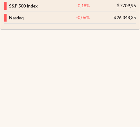
-0,18
%
$
7709,96
S&P 500 Index
-0,06
%
$
26.348,35
Nasdaq