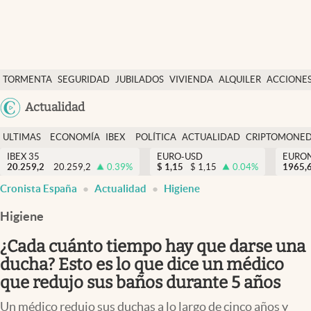
Últimas Noticias
TORMENTA
SEGURIDAD
JUBILADOS
VIVIENDA
ALQUILER
ACCIONE
Economía y finanzas
SOCIAL
Argentina
Actualidad
Política
España
Actualidad
ULTIMAS
ECONOMÍA
IBEX
POLÍTICA
ACTUALIDAD
CRIPTOMONE
México
NOTICIAS
Y
Y
IBEX 35
EURO-USD
EURO
Criptomonedas
20.259,2
20.259,2
0.39
%
$
1,15
$
1,15
0.04
%
USA
1965,
FINANZAS
EURO
Cronista España
Actualidad
Higiene
Colombia
España
Uruguay
Higiene
¿Cada cuánto tiempo hay que darse una
ducha? Esto es lo que dice un médico
que redujo sus baños durante 5 años
Un médico redujo sus duchas a lo largo de cinco años y