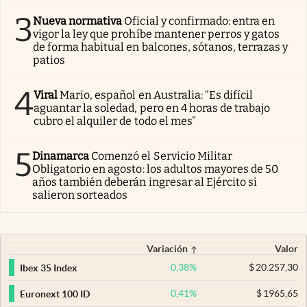
3
Nueva normativa
Oficial y confirmado: entra en
vigor la ley que prohíbe mantener perros y gatos
de forma habitual en balcones, sótanos, terrazas y
patios
4
Viral
Mario, español en Australia: “Es difícil
aguantar la soledad, pero en 4 horas de trabajo
cubro el alquiler de todo el mes”
5
Dinamarca
Comenzó el Servicio Militar
Obligatorio en agosto: los adultos mayores de 50
años también deberán ingresar al Ejército si
salieron sorteados
Variación
Valor
0,38
%
$
20.257,30
Ibex 35 Index
0,41
%
$
1965,65
Euronext 100 ID