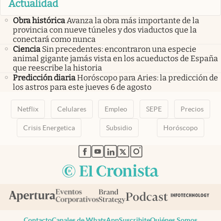
Actualidad
Obra histórica
Avanza la obra más importante de la
provincia con nueve túneles y dos viaductos que la
conectará como nunca
Ciencia
Sin precedentes: encontraron una especie
animal gigante jamás vista en los acueductos de España
que reescribe la historia
Predicción diaria
Horóscopo para Aries: la predicción de
los astros para este jueves 6 de agosto
Netflix
Celulares
Empleo
SEPE
Precios
Crisis Energetica
Subsidio
Horóscopo
abre en nueva pestaña
abre en nueva pestaña
abre en nueva pestaña
abre en nueva pestaña
abre en nueva pestaña
Contacto
Canales de WhatsApp
Suscribite
Quiénes Somos