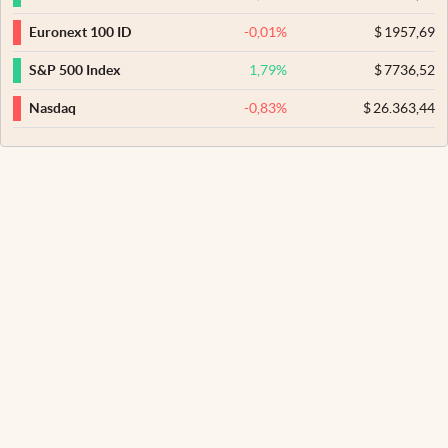
-0,01
%
$
1957,69
Euronext 100 ID
1,79
%
$
7736,52
S&P 500 Index
-0,83
%
$
26.363,44
Nasdaq