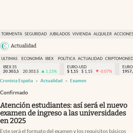
Últimas Noticias
TORMENTA
SEGURIDAD
JUBILADOS
VIVIENDA
ALQUILER
ACCIONE
Economía y finanzas
SOCIAL
Argentina
Actualidad
Política
España
Actualidad
ULTIMAS
ECONOMÍA
IBEX
POLÍTICA
ACTUALIDAD
CRIPTOMONE
México
NOTICIAS
Y
Y
IBEX 35
EURO-USD
EURO
Criptomonedas
20.303,5
20.303,5
1.23
%
$
1,15
$
1,15
-0.07
%
USA
1957
FINANZAS
EURO
Cronista España
Actualidad
Examen
Colombia
España
Uruguay
Confirmado
Atención estudiantes: así será el nuevo
examen de ingreso a las universidades
en 2025
Este será el formato del examen y los requisitos básicos