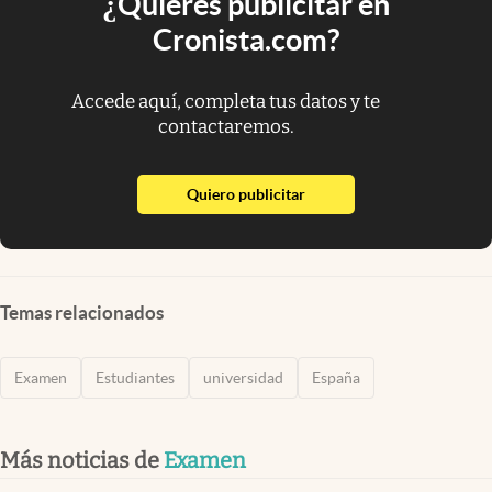
¿Quieres publicitar en
Cronista.com?
Accede aquí, completa tus datos y te
contactaremos.
abre en nueva pestaña
Quiero publicitar
Temas relacionados
Examen
Estudiantes
universidad
España
Más noticias de
Examen