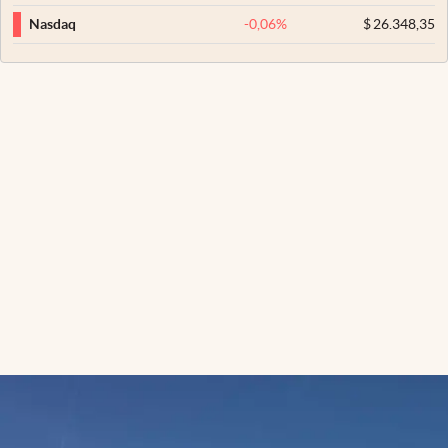
-0,06
%
$
26.348,35
Nasdaq