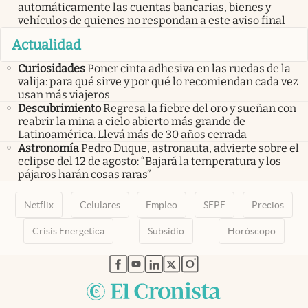
automáticamente las cuentas bancarias, bienes y
vehículos de quienes no respondan a este aviso final
Actualidad
Curiosidades
Poner cinta adhesiva en las ruedas de la
valija: para qué sirve y por qué lo recomiendan cada vez
usan más viajeros
Descubrimiento
Regresa la fiebre del oro y sueñan con
reabrir la mina a cielo abierto más grande de
Latinoamérica. Llevá más de 30 años cerrada
Astronomía
Pedro Duque, astronauta, advierte sobre el
eclipse del 12 de agosto: “Bajará la temperatura y los
pájaros harán cosas raras”
Netflix
Celulares
Empleo
SEPE
Precios
Crisis Energetica
Subsidio
Horóscopo
abre en nueva pestaña
abre en nueva pestaña
abre en nueva pestaña
abre en nueva pestaña
abre en nueva pestaña