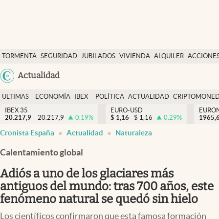
Últimas Noticias
TORMENTA
SEGURIDAD
JUBILADOS
VIVIENDA
ALQUILER
ACCIONE
Economía y finanzas
SOCIAL
Argentina
Actualidad
Política
España
Actualidad
ULTIMAS
ECONOMÍA
IBEX
POLÍTICA
ACTUALIDAD
CRIPTOMONE
México
NOTICIAS
Y
Y
IBEX 35
EURO-USD
EURO
Criptomonedas
20.217,9
20.217,9
0.19
%
$
1,16
$
1,16
0.29
%
USA
1965,
FINANZAS
EURO
Cronista España
Actualidad
Naturaleza
Colombia
España
Uruguay
Calentamiento global
Adiós a uno de los glaciares más
antiguos del mundo: tras 700 años, este
fenómeno natural se quedó sin hielo
Los científicos confirmaron que esta famosa formación