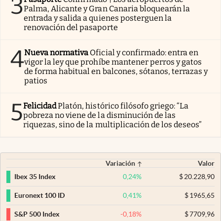
3
Palma, Alicante y Gran Canaria bloquearán la
entrada y salida a quienes posterguen la
renovación del pasaporte
4
Nueva normativa
Oficial y confirmado: entra en
vigor la ley que prohíbe mantener perros y gatos
de forma habitual en balcones, sótanos, terrazas y
patios
5
Felicidad
Platón, histórico filósofo griego: “La
pobreza no viene de la disminución de las
riquezas, sino de la multiplicación de los deseos”
Variación
Valor
0,24
%
$
20.228,90
Ibex 35 Index
0,41
%
$
1965,65
Euronext 100 ID
-0,18
%
$
7709,96
S&P 500 Index