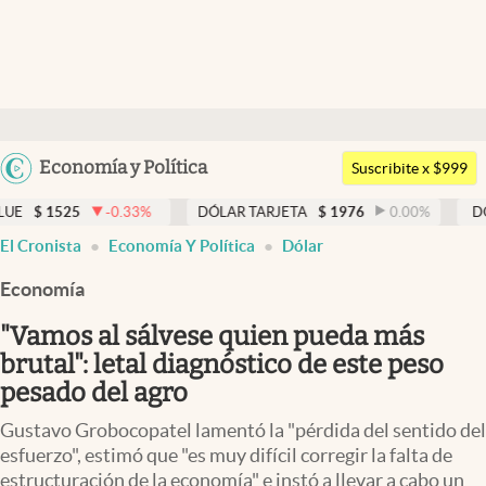
Últimas noticias
Dólar
Argentina
Economía y Política
Members
Suscribite x $999
España
Economía y Política
-0.33
%
DÓLAR TARJETA
$
1976
0.00
%
DÓLAR MEP
$
México
abre en nueva pestaña
El Cronista
Economía Y Política
Dólar
Finanzas y Mercados
USA
Economía
Mercados Online
Colombia
Uruguay
"Vamos al sálvese quien pueda más
Negocios
brutal": letal diagnóstico de este peso
Columnistas
pesado del agro
Otras secciones
Gustavo Grobocopatel lamentó la "pérdida del sentido del
esfuerzo", estimó que "es muy difícil corregir la falta de
Apertura
estructuración de la economía" e instó a llevar a cabo un