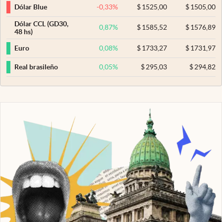
-0,33
%
$
1525,00
$
1505,00
Dólar Blue
Dólar CCL (GD30,
0,87
%
$
1585,52
$
1576,89
48 hs)
0,08
%
$
1733,27
$
1731,97
Euro
0,05
%
$
295,03
$
294,82
Real brasileño