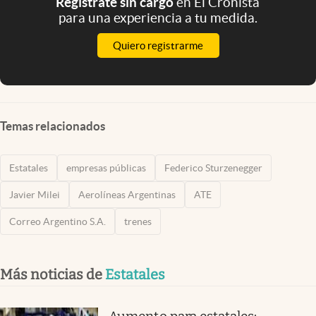
Registrate sin cargo
en El Cronista
para una experiencia a tu medida.
Quiero registrarme
Temas relacionados
Estatales
empresas públicas
Federico Sturzenegger
Javier Milei
Aerolíneas Argentinas
ATE
Correo Argentino S.A.
trenes
Más noticias de
Estatales