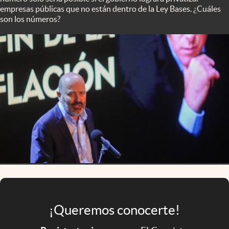
Infotechnology
empresas públicas que no están dentro de la Ley Bases. ¿Cuáles
son los números?
Clase
Clima
Mundial 2026
Eventos Corporativos
El Cronista Studio
Mediakit
abre en nueva pestaña
Argentina
¡Queremos conocerte!