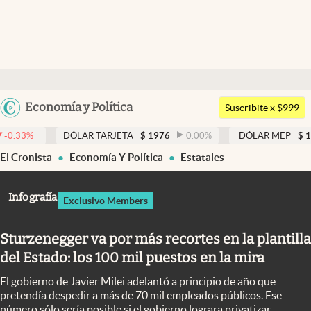
Últimas noticias
Dólar
Argentina
Economía y Política
Members
Suscribite x $999
España
Economía y Política
DÓLAR TARJETA
$
1976
0.00
%
DÓLAR MEP
$
1526,03
0.
México
El Cronista
Economía Y Política
Estatales
Finanzas y Mercados
USA
Mercados Online
Colombia
Infografía
Exclusivo Members
Uruguay
Negocios
Sturzenegger va por más recortes en la plantilla
Columnistas
del Estado: los 100 mil puestos en la mira
Otras secciones
El gobierno de Javier Milei adelantó a principio de año que
Apertura
pretendía despedir a más de 70 mil empleados públicos. Ese
número sólo sería posible si el gobierno lograra privatizar