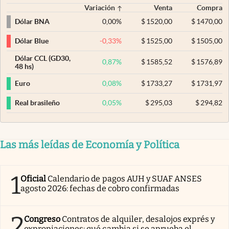
Variación
Venta
Compra
0,00
%
$
1520,00
$
1470,00
Dólar BNA
-0,33
%
$
1525,00
$
1505,00
Dólar Blue
Dólar CCL (GD30,
0,87
%
$
1585,52
$
1576,89
48 hs)
0,08
%
$
1733,27
$
1731,97
Euro
0,05
%
$
295,03
$
294,82
Real brasileño
Las más leídas de Economía y Política
1
Oficial
Calendario de pagos AUH y SUAF ANSES
agosto 2026: fechas de cobro confirmadas
2
Congreso
Contratos de alquiler, desalojos exprés y
expropiaciones: qué cambia si se aprueba el