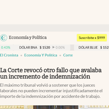
Últimas noticias
Dólar
Argentina
Economía y Política
Members
Suscribite x $999
España
Economía y Política
DÓLAR BNA
$
1520
0.00
%
DÓLAR BLUE
$
1525
-0.3
México
El Cronista
Economía Y Política
Corte
Finanzas y Mercados
USA
Mercados Online
Colombia
La Corte revocó otro fallo que avalaba
Uruguay
Negocios
un incremento de indemnización
Columnistas
El máximo tribunal volvió a sostener que los jueces
laborales no pueden incrementar injustificadamente el
Otras secciones
importe de la indemnización por accidente de trabajo.
Apertura