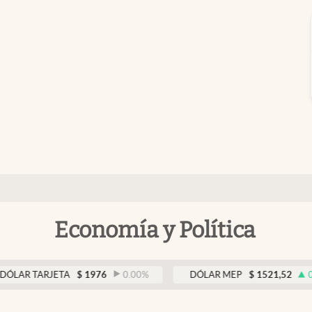
Economía y Política
TARJETA
$
1976
0.00
%
DÓLAR MEP
$
1521,52
0.23
%