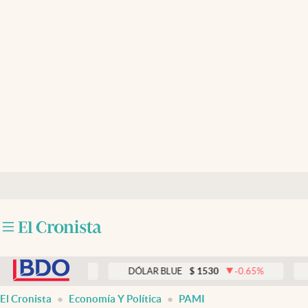
Últimas noticias
Dólar
Members
Economía y Política
Finanzas y Mercados
Mercados Online
Negocios
Columnistas
abre en nueva pestaña
Otras secciones
0
0.00
%
DÓLAR BLUE
$
1530
-0.65
%
DÓLAR 
Apertura
El Cronista
Economía Y Política
PAMI