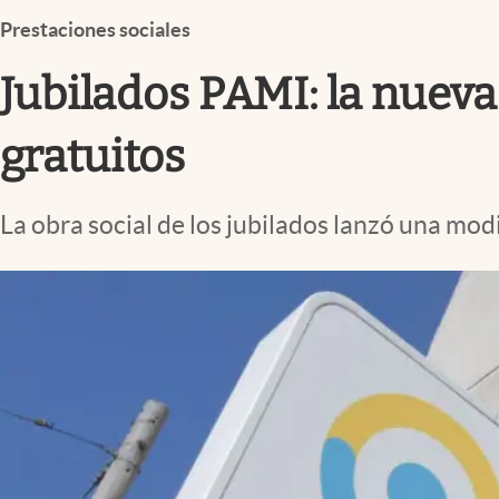
Infotechnology
Prestaciones sociales
Clase
Jubilados PAMI: la nuev
Clima
Mundial 2026
gratuitos
Eventos Corporativos
La obra social de los jubilados lanzó una mod
El Cronista Studio
Mediakit
abre en nueva pestaña