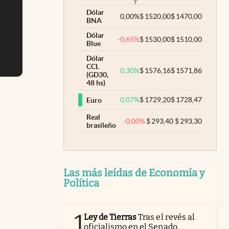
Dólar
0,00
%
$
1520,00
$
1470,00
BNA
Dólar
-0,65
%
$
1530,00
$
1510,00
Blue
Dólar
CCL
0,30
%
$
1576,16
$
1571,86
(GD30,
48 hs)
0,07
%
$
1729,20
$
1728,47
Euro
Real
-0,00
%
$
293,40
$
293,30
brasileño
Las más leídas de Economía y
Política
1
Ley de Tierras
Tras el revés al
oficialismo en el Senado,