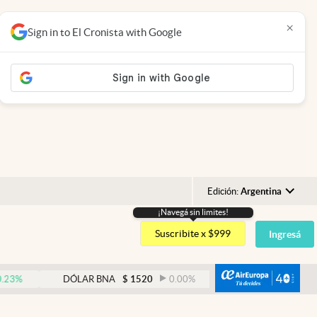
×
Sign in to El Cronista with Google
Edición:
Argentina
¡Navegá sin limites!
Argentina
Suscribite x $999
Ingresá
España
México
abre
DÓLAR BNA
$
1520
0.00
%
DÓLAR BLUE
$
1530
USA
Colombia