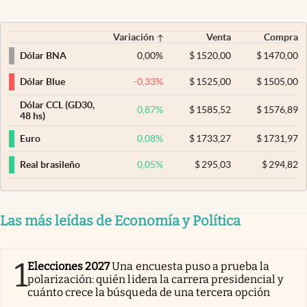
Variación
Venta
Compra
0,00
%
$
1520,00
$
1470,00
Dólar BNA
-0,33
%
$
1525,00
$
1505,00
Dólar Blue
Dólar CCL (GD30,
0,87
%
$
1585,52
$
1576,89
48 hs)
0,08
%
$
1733,27
$
1731,97
Euro
0,05
%
$
295,03
$
294,82
Real brasileño
Las más leídas de Economía y Política
1
Elecciones 2027
Una encuesta puso a prueba la
polarización: quién lidera la carrera presidencial y
cuánto crece la búsqueda de una tercera opción