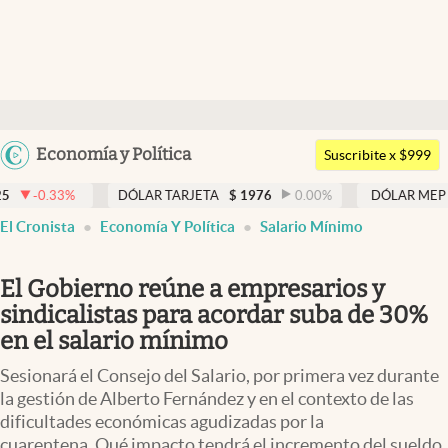
Últimas noticias
Dólar
Argentina
Economía y Política
Members
Suscribite x $999
España
Economía y Política
3
%
DÓLAR TARJETA
$
1976
0.00
%
DÓLAR MEP
$
1526,0
México
El Cronista
Economía Y Política
Salario Mínimo
Finanzas y Mercados
USA
Mercados Online
Colombia
El Gobierno reúne a empresarios y
Uruguay
Negocios
sindicalistas para acordar suba de 30%
en el salario mínimo
Columnistas
Sesionará el Consejo del Salario, por primera vez durante
Otras secciones
la gestión de Alberto Fernández y en el contexto de las
dificultades económicas agudizadas por la
Apertura
cuarentena. Qué impacto tendrá el incremento del sueldo