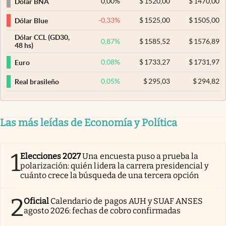
0,00
%
$
1520,00
$
1470,00
Dólar BNA
-0,33
%
$
1525,00
$
1505,00
Dólar Blue
Dólar CCL (GD30,
0,87
%
$
1585,52
$
1576,89
48 hs)
0,08
%
$
1733,27
$
1731,97
Euro
0,05
%
$
295,03
$
294,82
Real brasileño
Las más leídas de Economía y Política
1
Elecciones 2027
Una encuesta puso a prueba la
polarización: quién lidera la carrera presidencial y
cuánto crece la búsqueda de una tercera opción
2
Oficial
Calendario de pagos AUH y SUAF ANSES
agosto 2026: fechas de cobro confirmadas