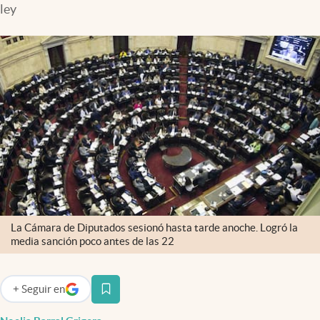
ley
Infotechnology
Clase
Clima
Mundial 2026
Eventos Corporativos
El Cronista Studio
Mediakit
abre en nueva pestaña
Argentina
La Cámara de Diputados sesionó hasta tarde anoche. Logró la
media sanción poco antes de las 22
+
Seguir
en
abre en nueva pestaña