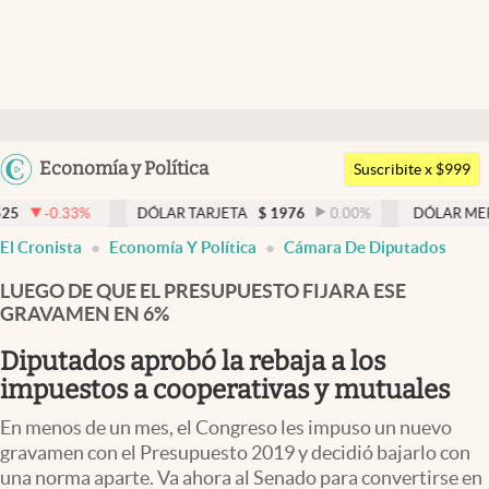
Últimas noticias
Dólar
Argentina
Economía y Política
Members
Suscribite x $999
España
Economía y Política
3
%
DÓLAR TARJETA
$
1976
0.00
%
DÓLAR MEP
$
1526,
México
El Cronista
Economía Y Política
Cámara De Diputados
Finanzas y Mercados
USA
LUEGO DE QUE EL PRESUPUESTO FIJARA ESE
Mercados Online
Colombia
GRAVAMEN EN 6%
Uruguay
Negocios
Diputados aprobó la rebaja a los
Columnistas
impuestos a cooperativas y mutuales
Otras secciones
En menos de un mes, el Congreso les impuso un nuevo
gravamen con el Presupuesto 2019 y decidió bajarlo con
Apertura
una norma aparte. Va ahora al Senado para convertirse en