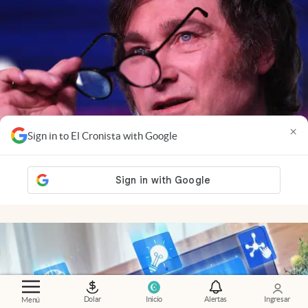
×
Sign in to El Cronista with Google
Economía al día
.
El mercado ya mira a 2027: cómo
influye la política en las inversiones
Dolar
Inicio
Alertas
Ingresar
Menú