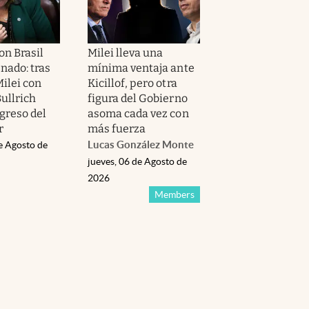
con Brasil
Milei lleva una
enado: tras
mínima ventaja ante
ilei con
Kicillof, pero otra
ullrich
figura del Gobierno
egreso del
asoma cada vez con
r
más fuerza
Lucas González Monte
e Agosto de
jueves, 06 de Agosto de
2026
Members