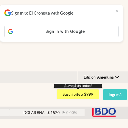
×
Sign in to El Cronista with Google
Edición:
Argentina
¡Navegá sin limites!
Argentina
Suscribite x $999
Ingresá
España
México
abre
DÓLAR BNA
$
1520
0.00
%
DÓLAR BLUE
$
15
USA
Colombia