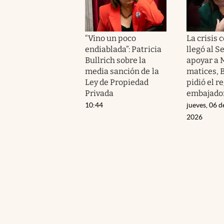
“Vino un poco
La crisis 
endiablada”: Patricia
llegó al S
Bullrich sobre la
apoyar a M
media sanción de la
matices, B
Ley de Propiedad
pidió el r
Privada
embajado
10:44
jueves, 06 d
2026