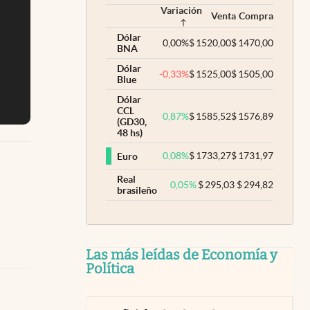
Variación
Venta
Compra
Dólar
0,00
%
$
1520,00
$
1470,00
BNA
Dólar
-0,33
%
$
1525,00
$
1505,00
Blue
Dólar
CCL
0,87
%
$
1585,52
$
1576,89
(GD30,
48 hs)
0,08
%
$
1733,27
$
1731,97
Euro
Real
0,05
%
$
295,03
$
294,82
brasileño
Las más leídas de Economía y
Política