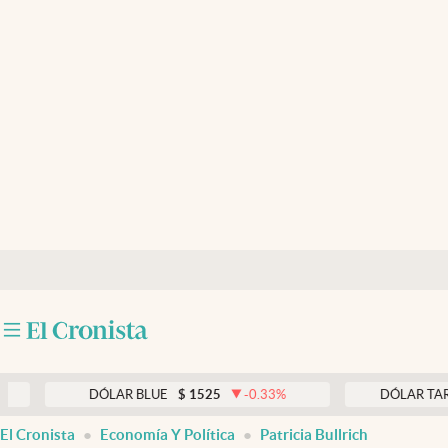
Últimas noticias
Dólar
Members
Economía y Política
Finanzas y Mercados
Mercados Online
Negocios
Columnistas
Otras secciones
DÓLAR BLUE
$
1525
-0.33
%
DÓLAR TARJETA
$
Apertura
El Cronista
Economía Y Política
Patricia Bullrich