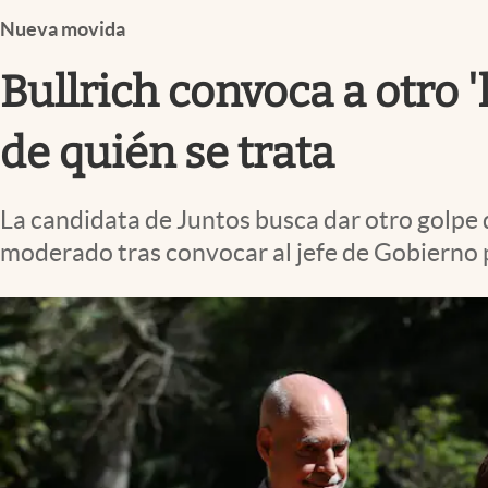
Infotechnology
Nueva movida
Clase
Bullrich convoca a otro '
Clima
Mundial 2026
de quién se trata
Eventos Corporativos
La candidata de Juntos busca dar otro golpe d
El Cronista Studio
moderado tras convocar al jefe de Gobierno 
Mediakit
abre en nueva pestaña