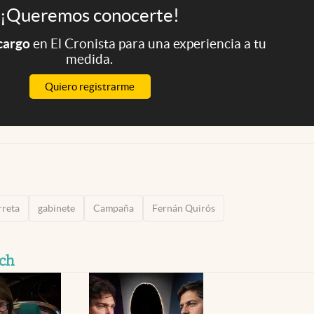
¡Queremos conocerte!
 cargo
en El Cronista para una experiencia a tu
medida.
Quiero registrarme
rreta
gabinete
Campaña
Fernán Quirós
ich