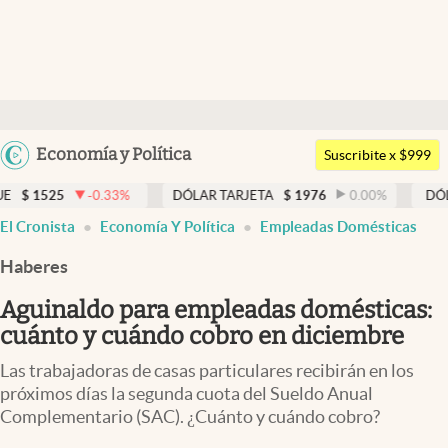
Últimas noticias
Dólar
Argentina
Economía y Política
Members
Suscribite x $999
España
Economía y Política
-0.33
%
DÓLAR TARJETA
$
1976
0.00
%
DÓLAR MEP
$
1
México
El Cronista
Economía Y Política
Empleadas Domésticas
Finanzas y Mercados
USA
Haberes
Mercados Online
Colombia
Uruguay
Aguinaldo para empleadas domésticas:
Negocios
cuánto y cuándo cobro en diciembre
Columnistas
Las trabajadoras de casas particulares recibirán en los
Otras secciones
próximos días la segunda cuota del Sueldo Anual
Complementario (SAC). ¿Cuánto y cuándo cobro?
Apertura