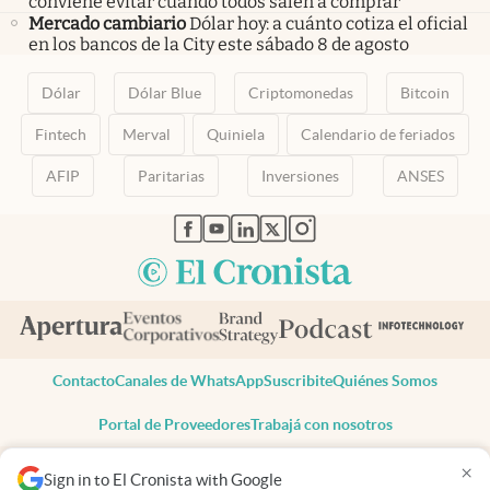
conviene evitar cuando todos salen a comprar
Mercado cambiario
Dólar hoy: a cuánto cotiza el oficial
en los bancos de la City este sábado 8 de agosto
Dólar
Dólar Blue
Criptomonedas
Bitcoin
Fintech
Merval
Quiniela
Calendario de feriados
AFIP
Paritarias
Inversiones
ANSES
abre en nueva pestaña
abre en nueva pestaña
abre en nueva pestaña
abre en nueva pestaña
abre en nueva pestaña
Contacto
Canales de WhatsApp
Suscribite
Quiénes Somos
Portal de Proveedores
Trabajá con nosotros
Copyright 2025 cronista.com
×
Sign in to El Cronista with Google
Todos los derechos reservados