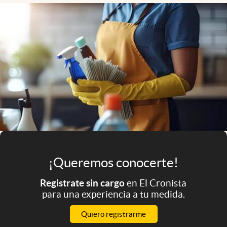
Infotechnology
Clase
Clima
Mundial 2026
Eventos Corporativos
El Cronista Studio
Mediakit
abre en nueva pestaña
Argentina
¡Queremos conocerte!
Registrate sin cargo
en El Cronista
para una experiencia a tu medida.
Quiero registrarme