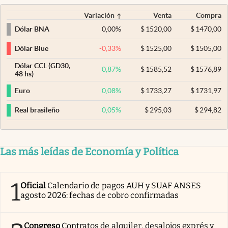
Variación
Venta
Compra
0,00
%
$
1520,00
$
1470,00
Dólar BNA
-0,33
%
$
1525,00
$
1505,00
Dólar Blue
Dólar CCL (GD30,
0,87
%
$
1585,52
$
1576,89
48 hs)
0,08
%
$
1733,27
$
1731,97
Euro
0,05
%
$
295,03
$
294,82
Real brasileño
Las más leídas de Economía y Política
1
Oficial
Calendario de pagos AUH y SUAF ANSES
agosto 2026: fechas de cobro confirmadas
Congreso
Contratos de alquiler, desalojos exprés y