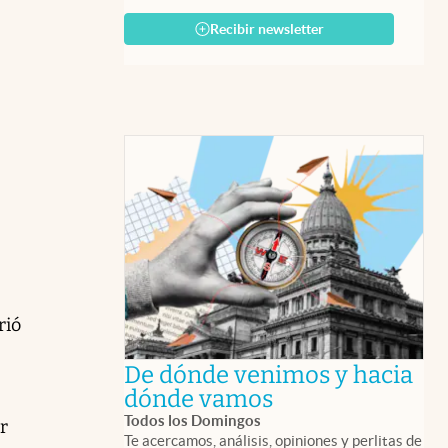
Recibir newsletter
rió
De dónde venimos y hacia
abre en nueva 
dónde vamos
Todos los Domingos
r
Te acercamos, análisis, opiniones y perlitas de