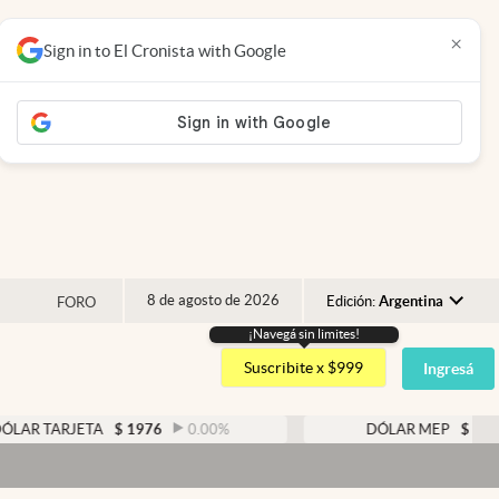
×
Sign in to El Cronista with Google
8 de agosto de 2026
Edición:
Argentina
FORO
¡Navegá sin limites!
Argentina
Suscribite x $999
Ingresá
España
México
JETA
$
1976
0.00
%
DÓLAR MEP
$
1526,03
0
USA
Colombia