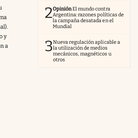
2
u
Opinión
El mundo contra
Argentina: razones políticas de
rna
la campaña desatada en el
al).
Mundial
o y
3
Nueva regulación aplicable a
on a
la utilización de medios
mecánicos, magnéticos u
otros