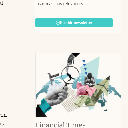
al
los temas más relevantes.
Recibir newsletter
con
as
abre en nuev
Financial Times