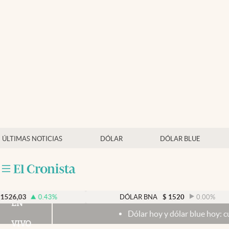
Últimas noticias
Dólar
Members
Economía y Política
Finanzas y Mercados
Mercados Online
ÚLTIMAS NOTICIAS
DÓLAR
DÓLAR BLUE
Negocios
Columnistas
Otras secciones
0.43
%
DÓLAR BNA
$
1520
0.00
%
EN
Dólar hoy y dólar blue hoy: cuál es la coti
Apertura
VIVO