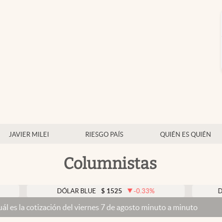
JAVIER MILEI
RIESGO PAÍS
QUIÉN ES QUIÉN
Columnistas
DÓLAR BLUE
$
1525
-0.33
%
DÓLAR TAR
zación del viernes 7 de agosto minuto a minuto