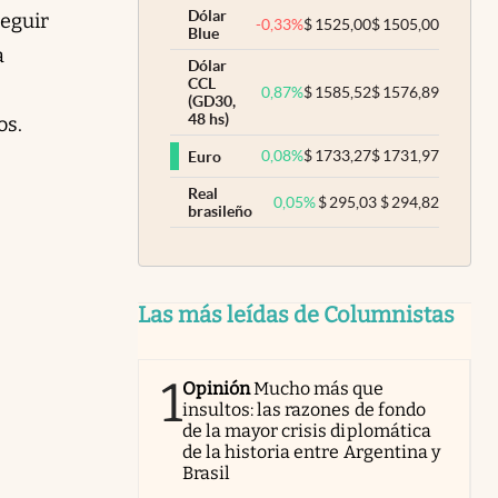
Dólar
seguir
-0,33
%
$
1525,00
$
1505,00
Blue
a
Dólar
CCL
0,87
%
$
1585,52
$
1576,89
(GD30,
48 hs)
os.
0,08
%
$
1733,27
$
1731,97
Euro
Real
0,05
%
$
295,03
$
294,82
brasileño
Las más leídas de Columnistas
1
Opinión
Mucho más que
insultos: las razones de fondo
de la mayor crisis diplomática
de la historia entre Argentina y
Brasil