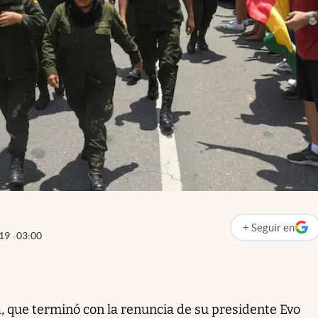
+
Seguir
en
abre en nueva p
019
03:00
a, que terminó con la renuncia de su presidente Evo