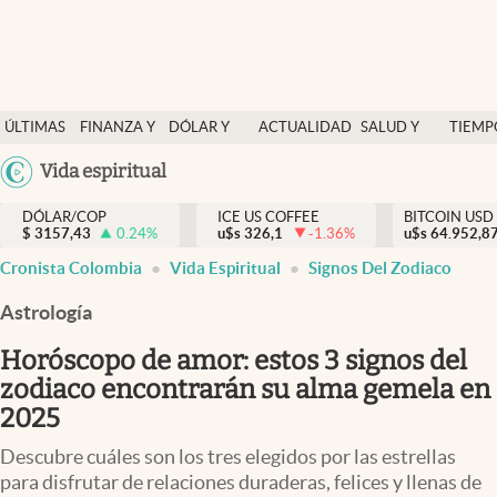
Finanzas y economía
ÚLTIMAS
FINANZA Y
DÓLAR Y
ACTUALIDAD
SALUD Y
TIEMP
Salud y nutrición
NOTICIAS
ECONOMÍA
MERCADOS
NUTRICIÓN
LIBRE
Argentina
Vida espiritual
Vida espiritual
España
Actualidad
DÓLAR/COP
ICE US COFFEE
BITCOIN USD
$
3157,43
0.24
%
u$s
326,1
-1.36
%
u$s
México
64.952,8
Tiempo libre
Cronista Colombia
Vida Espiritual
Signos Del Zodiaco
USA
Dólar y mercados
Colombia
Astrología
Uruguay
Curiosidades
Horóscopo de amor: estos 3 signos del
zodiaco encontrarán su alma gemela en
Colombia
2025
Descubre cuáles son los tres elegidos por las estrellas
para disfrutar de relaciones duraderas, felices y llenas de