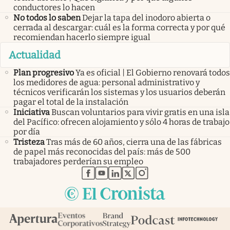
conductores lo hacen
No todos lo saben
Dejar la tapa del inodoro abierta o
cerrada al descargar: cuál es la forma correcta y por qué
recomiendan hacerlo siempre igual
Actualidad
Plan progresivo
Ya es oficial | El Gobierno renovará todos
los medidores de agua: personal administrativo y
técnicos verificarán los sistemas y los usuarios deberán
pagar el total de la instalación
Iniciativa
Buscan voluntarios para vivir gratis en una isla
del Pacífico: ofrecen alojamiento y sólo 4 horas de trabajo
por día
Tristeza
Tras más de 60 años, cierra una de las fábricas
de papel más reconocidas del país: más de 500
trabajadores perderían su empleo
abre en nueva pestaña
abre en nueva pestaña
abre en nueva pestaña
abre en nueva pestaña
abre en nueva pestaña