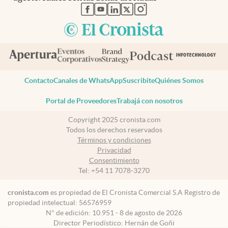
abre en nueva pestaña
abre en nueva pestaña
abre en nueva pestaña
abre en nueva pestaña
abre en nueva pestaña
Contacto
Canales de WhatsApp
Suscribite
Quiénes Somos
Portal de Proveedores
Trabajá con nosotros
Copyright 2025 cronista.com
Todos los derechos reservados
Términos y condiciones
Privacidad
Consentimiento
Tel:
+54 11 7078-3270
cronista.com
es propiedad de El Cronista Comercial S.A Registro de
propiedad intelectual: 56576959
N° de edición: 10.951 - 8 de agosto de 2026
Director Periodístico: Hernán de Goñi