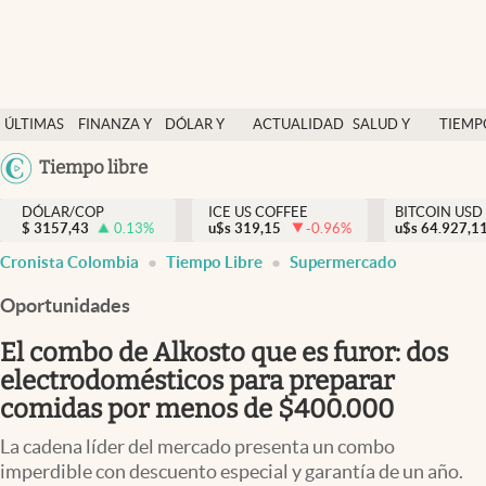
Finanzas y economía
ÚLTIMAS
FINANZA Y
DÓLAR Y
ACTUALIDAD
SALUD Y
TIEMP
Salud y nutrición
NOTICIAS
ECONOMÍA
MERCADOS
NUTRICIÓN
LIBRE
Argentina
Tiempo libre
Vida espiritual
España
Actualidad
DÓLAR/COP
ICE US COFFEE
BITCOIN USD
$
3157,43
0.13
%
u$s
319,15
-0.96
%
u$s
México
64.927,1
Tiempo libre
Cronista Colombia
Tiempo Libre
Supermercado
USA
Dólar y mercados
Colombia
Oportunidades
Uruguay
Curiosidades
El combo de Alkosto que es furor: dos
electrodomésticos para preparar
Colombia
comidas por menos de $400.000
La cadena líder del mercado presenta un combo
imperdible con descuento especial y garantía de un año.