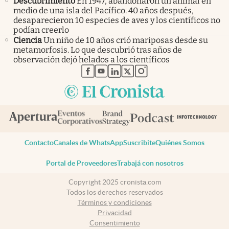
Descubrimiento
En 1947, abandonaron un animal en
medio de una isla del Pacífico. 40 años después,
desaparecieron 10 especies de aves y los científicos no
podían creerlo
Ciencia
Un niño de 10 años crió mariposas desde su
metamorfosis. Lo que descubrió tras años de
observación dejó helados a los científicos
abre en nueva pestaña
abre en nueva pestaña
abre en nueva pestaña
abre en nueva pestaña
abre en nueva pestaña
Contacto
Canales de WhatsApp
Suscribite
Quiénes Somos
Portal de Proveedores
Trabajá con nosotros
Copyright 2025 cronista.com
Todos los derechos reservados
Términos y condiciones
Privacidad
Consentimiento