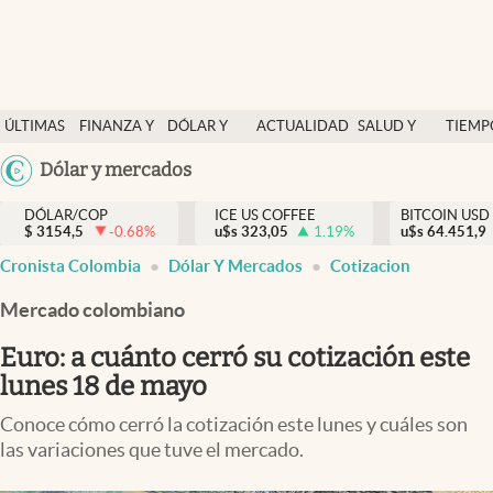
Finanzas y economía
ÚLTIMAS
FINANZA Y
DÓLAR Y
ACTUALIDAD
SALUD Y
TIEMP
Salud y nutrición
NOTICIAS
ECONOMÍA
MERCADOS
NUTRICIÓN
LIBRE
Argentina
Dólar y mercados
Vida espiritual
España
Actualidad
DÓLAR/COP
ICE US COFFEE
BITCOIN USD
$
3154,5
-0.68
%
u$s
323,05
1.19
%
u$s
México
64.451,9
Tiempo libre
Cronista Colombia
Dólar Y Mercados
Cotizacion
USA
Dólar y mercados
Colombia
Mercado colombiano
Uruguay
Curiosidades
Euro: a cuánto cerró su cotización este
lunes 18 de mayo
Colombia
Conoce cómo cerró la cotización este lunes y cuáles son
las variaciones que tuve el mercado.