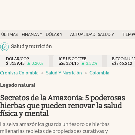
Finanzas y economía
ÚLTIMAS
FINANZA Y
DÓLAR Y
ACTUALIDAD
SALUD Y
TIEMP
Salud y nutrición
NOTICIAS
ECONOMÍA
MERCADOS
NUTRICIÓN
LIBRE
Argentina
Salud y nutrición
Vida espiritual
España
Actualidad
DÓLAR/COP
ICE US COFFEE
BITCOIN US
$
3159,45
0.20
%
u$s
324,15
3.52
%
u$s
México
65.212
Tiempo libre
Cronista Colombia
Salud Y Nutrición
Colombia
USA
Dólar y mercados
Colombia
Legado natural
Uruguay
Curiosidades
Secretos de la Amazonia: 5 poderosas
hierbas que pueden renovar la salud
Colombia
física y mental
La selva amazónica guarda un tesoro de hierbas
milenarias repletas de propiedades curativas y