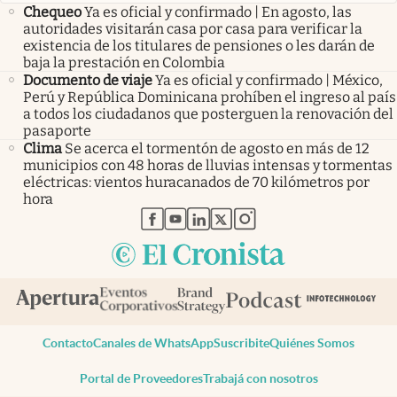
Chequeo
Ya es oficial y confirmado | En agosto, las
autoridades visitarán casa por casa para verificar la
existencia de los titulares de pensiones o les darán de
baja la prestación en Colombia
Documento de viaje
Ya es oficial y confirmado | México,
Perú y República Dominicana prohíben el ingreso al país
a todos los ciudadanos que posterguen la renovación del
pasaporte
Clima
Se acerca el tormentón de agosto en más de 12
municipios con 48 horas de lluvias intensas y tormentas
eléctricas: vientos huracanados de 70 kilómetros por
hora
abre en nueva pestaña
abre en nueva pestaña
abre en nueva pestaña
abre en nueva pestaña
abre en nueva pestaña
Contacto
Canales de WhatsApp
Suscribite
Quiénes Somos
Portal de Proveedores
Trabajá con nosotros