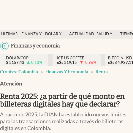
Finanzas y economía
ÚLTIMAS
FINANZA Y
DÓLAR Y
ACTUALIDAD
SALUD Y
TIEMP
Salud y nutrición
NOTICIAS
ECONOMÍA
MERCADOS
NUTRICIÓN
LIBRE
Argentina
Finanzas y economía
Vida espiritual
España
Actualidad
DÓLAR/COP
ICE US COFFEE
BITCOIN USD
$
3157,43
0.13
%
u$s
319,15
-0.96
%
u$s
México
64.927,1
Tiempo libre
Cronista Colombia
Finanzas Y Economía
Renta
USA
Dólar y mercados
Colombia
Atención
Uruguay
Curiosidades
Renta 2025: ¿a partir de qué monto en
billeteras digitales hay que declarar?
Colombia
A partir de 2025, la DIAN ha establecido nuevos límites
para las transacciones realizadas a través de billeteras
digitales en Colombia.