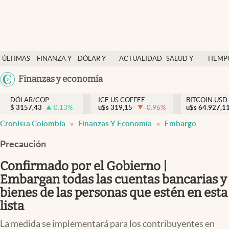
Finanzas y economía
ÚLTIMAS
FINANZA Y
DÓLAR Y
ACTUALIDAD
SALUD Y
TIEMP
Salud y nutrición
NOTICIAS
ECONOMÍA
MERCADOS
NUTRICIÓN
LIBRE
Argentina
Finanzas y economía
Vida espiritual
España
Actualidad
DÓLAR/COP
ICE US COFFEE
BITCOIN USD
$
3157,43
0.13
%
u$s
319,15
-0.96
%
u$s
México
64.927,1
Tiempo libre
Cronista Colombia
Finanzas Y Economía
Embargo
USA
Dólar y mercados
Colombia
Precaución
Uruguay
Curiosidades
Confirmado por el Gobierno |
Embargan todas las cuentas bancarias y
Colombia
bienes de las personas que estén en esta
lista
La medida se implementará para los contribuyentes en