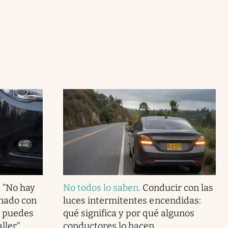
: “No hay
No todos lo saben
.
Conducir con las
onado con
luces intermitentes encendidas:
e puedes
qué significa y por qué algunos
ller”
conductores lo hacen