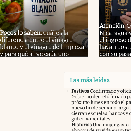
Atención
.
O
Pocos lo saben
.
Cuál es la
Nicaragua 
diferencia entre el vinagre
el ingreso 
blanco y el vinagre de limpieza
hayan poste
y para qué sirve cada uno
con su pas
Las más leídas
Festivos
Confirmado y oficia
Gobierno decretó feriado pa
próximo lunes en todo el pa
nuevo fin de semana largo 
cierran escuelas, bancos y 
gubernamentales
Historias
Una mujer gastó 
ahorros de su vida en un te