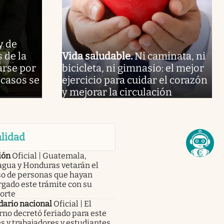
y de
 de la
Vida saludable
.
Ni caminata, ni
arse por
bicicleta, ni gimnasio: el mejor
 casos se
ejercicio para cuidar el corazón
y mejorar la circulación
lidad
ión
Oficial | Guatemala,
agua y Honduras vetarán el
so de personas que hayan
gado este trámite con su
orte
dario nacional
Oficial | El
no decretó feriado para este
s y trabajadores y estudiantes