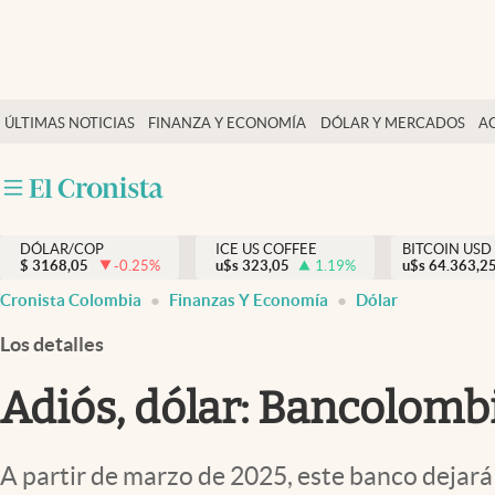
Finanzas y economía
ÚLTIMAS NOTICIAS
FINANZA Y ECONOMÍA
DÓLAR Y MERCADOS
A
Salud y nutrición
Vida espiritual
Actualidad
DÓLAR/COP
ICE US COFFEE
BITCOIN USD
Tiempo libre
$
3168,05
-0.25
%
u$s
323,05
1.19
%
u$s
64.363,2
Dólar y mercados
Cronista Colombia
Finanzas Y Economía
Dólar
Curiosidades
Los detalles
Adiós, dólar: Bancolombi
A partir de marzo de 2025, este banco dejará 