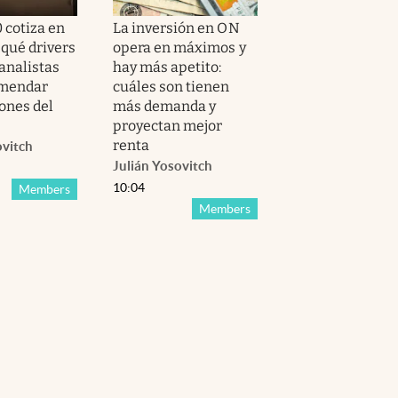
 cotiza en
La inversión en ON
qué drivers
opera en máximos y
analistas
hay más apetito:
omendar
cuáles son tienen
ones del
más demanda y
proyectan mejor
renta
ovitch
Julián Yosovitch
10:04
Members
Members