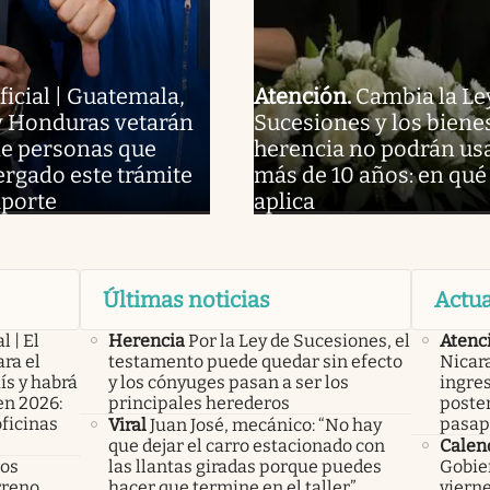
ficial | Guatemala,
Atención
.
Cambia la Le
y Honduras vetarán
Sucesiones y los bienes
de personas que
herencia no podrán us
rgado este trámite
más de 10 años: en qué
aporte
aplica
Últimas noticias
Actua
l | El
Herencia
Por la Ley de Sucesiones, el
Atenc
ra el
testamento puede quedar sin efecto
Nicar
ís y habrá
y los cónyuges pasan a ser los
ingre
en 2026:
principales herederos
poster
oficinas
pasap
Viral
Juan José, mecánico: “No hay
que dejar el carro estacionado con
Calen
los
las llantas giradas porque puedes
Gobier
rreno
hacer que termine en el taller”
vierne