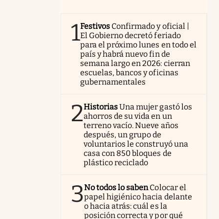
1
Festivos
Confirmado y oficial |
El Gobierno decretó feriado
para el próximo lunes en todo el
país y habrá nuevo fin de
semana largo en 2026: cierran
escuelas, bancos y oficinas
gubernamentales
2
Historias
Una mujer gastó los
ahorros de su vida en un
terreno vacío. Nueve años
después, un grupo de
voluntarios le construyó una
casa con 850 bloques de
plástico reciclado
3
No todos lo saben
Colocar el
papel higiénico hacia delante
o hacia atrás: cuál es la
posición correcta y por qué