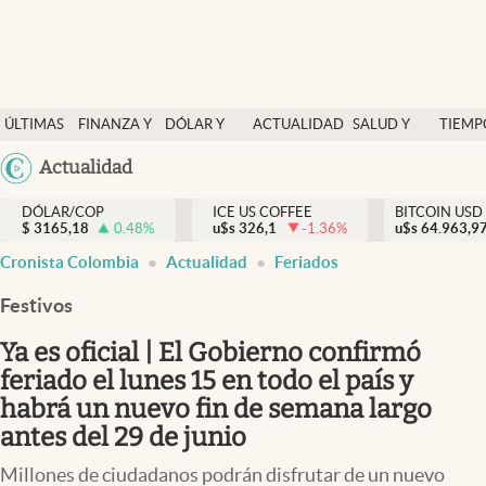
Finanzas y economía
ÚLTIMAS
FINANZA Y
DÓLAR Y
ACTUALIDAD
SALUD Y
TIEMP
Salud y nutrición
NOTICIAS
ECONOMÍA
MERCADOS
NUTRICIÓN
LIBRE
Argentina
Actualidad
Vida espiritual
España
Actualidad
DÓLAR/COP
ICE US COFFEE
BITCOIN USD
$
3165,18
0.48
%
u$s
326,1
-1.36
%
u$s
México
64.963,9
Tiempo libre
Cronista Colombia
Actualidad
Feriados
USA
Dólar y mercados
Colombia
Festivos
Uruguay
Curiosidades
Ya es oficial | El Gobierno confirmó
feriado el lunes 15 en todo el país y
Colombia
habrá un nuevo fin de semana largo
antes del 29 de junio
Millones de ciudadanos podrán disfrutar de un nuevo