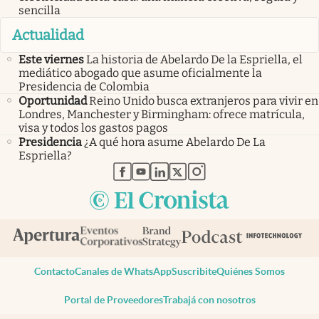
sencilla
Actualidad
Este viernes
La historia de Abelardo De la Espriella, el
mediático abogado que asume oficialmente la
Presidencia de Colombia
Oportunidad
Reino Unido busca extranjeros para vivir en
Londres, Manchester y Birmingham: ofrece matrícula,
visa y todos los gastos pagos
Presidencia
¿A qué hora asume Abelardo De La
Espriella?
abre en nueva pestaña
abre en nueva pestaña
abre en nueva pestaña
abre en nueva pestaña
abre en nueva pestaña
Contacto
Canales de WhatsApp
Suscribite
Quiénes Somos
Portal de Proveedores
Trabajá con nosotros