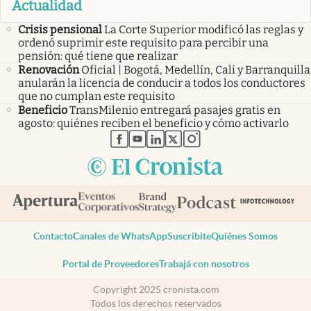
Actualidad
Crisis pensional
La Corte Superior modificó las reglas y
ordenó suprimir este requisito para percibir una
pensión: qué tiene que realizar
Renovación
Oficial | Bogotá, Medellín, Cali y Barranquilla
anularán la licencia de conducir a todos los conductores
que no cumplan este requisito
Beneficio
TransMilenio entregará pasajes gratis en
agosto: quiénes reciben el beneficio y cómo activarlo
abre en nueva pestaña
abre en nueva pestaña
abre en nueva pestaña
abre en nueva pestaña
abre en nueva pestaña
Contacto
Canales de WhatsApp
Suscribite
Quiénes Somos
Portal de Proveedores
Trabajá con nosotros
Copyright 2025 cronista.com
Todos los derechos reservados