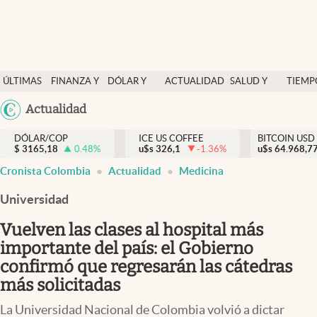
Finanzas y economía
ÚLTIMAS
FINANZA Y
DÓLAR Y
ACTUALIDAD
SALUD Y
TIEMP
Salud y nutrición
NOTICIAS
ECONOMÍA
MERCADOS
NUTRICIÓN
LIBRE
Actualidad
Vida espiritual
Actualidad
DÓLAR/COP
ICE US COFFEE
BITCOIN USD
$
3165,18
0.48
%
u$s
326,1
-1.36
%
u$s
64.968,7
Tiempo libre
Cronista Colombia
Actualidad
Medicina
Dólar y mercados
Universidad
Curiosidades
Vuelven las clases al hospital más
importante del país: el Gobierno
Colombia
confirmó que regresarán las cátedras
más solicitadas
La Universidad Nacional de Colombia volvió a dictar