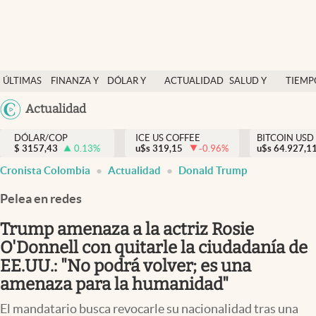
Finanzas y economía
ÚLTIMAS
FINANZA Y
DÓLAR Y
ACTUALIDAD
SALUD Y
TIEMP
Salud y nutrición
NOTICIAS
ECONOMÍA
MERCADOS
NUTRICIÓN
LIBRE
Argentina
Actualidad
Vida espiritual
España
Actualidad
DÓLAR/COP
ICE US COFFEE
BITCOIN USD
$
3157,43
0.13
%
u$s
319,15
-0.96
%
u$s
México
64.927,1
Tiempo libre
Cronista Colombia
Actualidad
Donald Trump
USA
Dólar y mercados
Colombia
Pelea en redes
Uruguay
Curiosidades
Trump amenaza a la actriz Rosie
O'Donnell con quitarle la ciudadanía de
Colombia
EE.UU.: "No podrá volver; es una
amenaza para la humanidad"
El mandatario busca revocarle su nacionalidad tras una