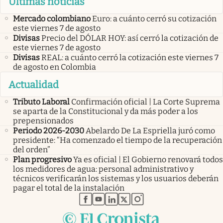
Últimas noticias
Mercado colombiano
Euro: a cuánto cerró su cotización
este viernes 7 de agosto
Divisas
Precio del DÓLAR HOY: así cerró la cotización de
este viernes 7 de agosto
Divisas
REAL: a cuánto cerró la cotización este viernes 7
de agosto en Colombia
Actualidad
Tributo Laboral
Confirmación oficial | La Corte Suprema
se aparta de la Constitucional y da más poder a los
prepensionados
Periodo 2026-2030
Abelardo De La Espriella juró como
presidente: “Ha comenzado el tiempo de la recuperación
del orden”
Plan progresivo
Ya es oficial | El Gobierno renovará todos
los medidores de agua: personal administrativo y
técnicos verificarán los sistemas y los usuarios deberán
pagar el total de la instalación
abre en nueva pestaña
abre en nueva pestaña
abre en nueva pestaña
abre en nueva pestaña
abre en nueva pestaña