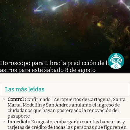
Horóscopo para Libra: la predicción de los
astros para este sábado 8 de agosto
Las más leídas
Control
Confirmado | Aeropuertos de Cartagena, Santa
Marta, Medellín y San Andrés anularán el ingreso de
ciudadanos que hayan postergado la renovación del
pasaporte
Inmediato
En agosto, embargarán cuentas bancarias y
tarjetas de crédito de todas las personas que figuren en