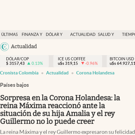
Finanzas y economía
ÚLTIMAS
FINANZA Y
DÓLAR Y
ACTUALIDAD
SALUD Y
TIEMP
Salud y nutrición
NOTICIAS
ECONOMÍA
MERCADOS
NUTRICIÓN
LIBRE
Argentina
Actualidad
Vida espiritual
España
Actualidad
DÓLAR/COP
ICE US COFFEE
BITCOIN USD
$
3157,43
0.13
%
u$s
319,15
-0.96
%
u$s
México
64.927,1
Tiempo libre
Cronista Colombia
Actualidad
Corona Holandesa
USA
Dólar y mercados
Colombia
Países bajos
Uruguay
Curiosidades
Sorpresa en la Corona Holandesa: la
reina Máxima reaccionó ante la
Colombia
situación de su hija Amalia y el rey
Guillermo no lo puede creer
La reina Máxima y el rey Guillermo expresaron su felicidad