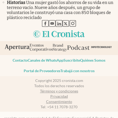
Historias
Una mujer gastó los ahorros de su vida en un
terreno vacío. Nueve años después, un grupo de
voluntarios le construyó una casa con 850 bloques de
plástico reciclado
abre en nueva pestaña
abre en nueva pestaña
abre en nueva pestaña
abre en nueva pestaña
abre en nueva pestaña
Contacto
Canales de WhatsApp
Suscribite
Quiénes Somos
Portal de Proveedores
Trabajá con nosotros
Copyright 2025 cronista.com
Todos los derechos reservados
Términos y condiciones
Privacidad
Consentimiento
Tel:
+54 11 7078-3270