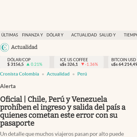
Finanzas y economía
ÚLTIMAS
FINANZA Y
DÓLAR Y
ACTUALIDAD
SALUD Y
TIEMP
Salud y nutrición
NOTICIAS
ECONOMÍA
MERCADOS
NUTRICIÓN
LIBRE
Argentina
Actualidad
Vida espiritual
España
Actualidad
DÓLAR/COP
ICE US COFFEE
BITCOIN USD
$
3156,5
0.21
%
u$s
326,1
-1.36
%
u$s
México
64.214,4
Tiempo libre
Cronista Colombia
Actualidad
Perú
USA
Dólar y mercados
Colombia
Alerta
Uruguay
Curiosidades
Oficial | Chile, Perú y Venezuela
prohíben el ingreso y salida del país a
Colombia
quienes cometan este error con su
pasaporte
Un detalle que muchos viajeros pasan por alto puede