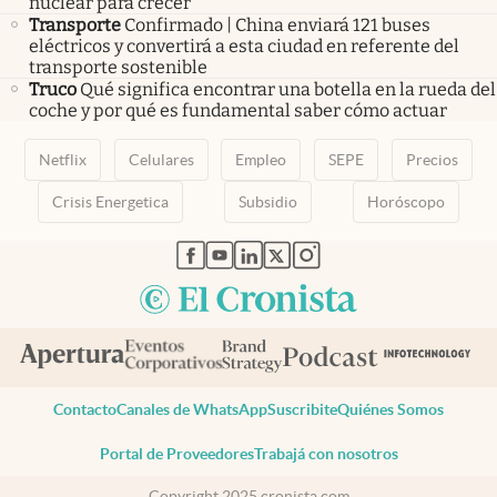
nuclear para crecer
Transporte
Confirmado | China enviará 121 buses
eléctricos y convertirá a esta ciudad en referente del
transporte sostenible
Truco
Qué significa encontrar una botella en la rueda del
coche y por qué es fundamental saber cómo actuar
Netflix
Celulares
Empleo
SEPE
Precios
Crisis Energetica
Subsidio
Horóscopo
abre en nueva pestaña
abre en nueva pestaña
abre en nueva pestaña
abre en nueva pestaña
abre en nueva pestaña
Contacto
Canales de WhatsApp
Suscribite
Quiénes Somos
Portal de Proveedores
Trabajá con nosotros
Copyright 2025 cronista.com