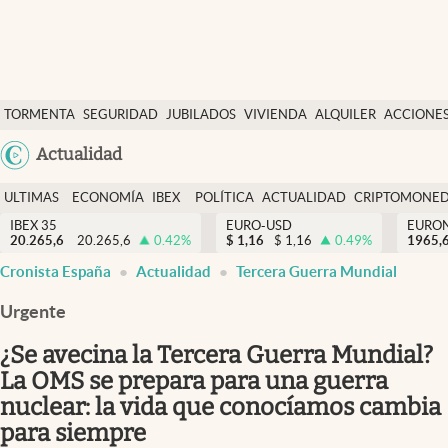
Últimas Noticias
TORMENTA
SEGURIDAD
JUBILADOS
VIVIENDA
ALQUILER
ACCIONE
Economía y finanzas
SOCIAL
Argentina
Actualidad
Política
España
Actualidad
ULTIMAS
ECONOMÍA
IBEX
POLÍTICA
ACTUALIDAD
CRIPTOMONE
México
NOTICIAS
Y
Y
IBEX 35
EURO-USD
EURO
Criptomonedas
20.265,6
20.265,6
0.42
%
$
1,16
$
1,16
0.49
%
USA
1965,
FINANZAS
EURO
Cronista España
Actualidad
Tercera Guerra Mundial
Colombia
España
Uruguay
Urgente
¿Se avecina la Tercera Guerra Mundial?
La OMS se prepara para una guerra
nuclear: la vida que conocíamos cambia
para siempre