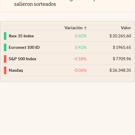
salieron sorteados
Variación
Valor
0,42
%
$
20.265,60
Ibex 35 Index
0,41
%
$
1965,65
Euronext 100 ID
-0,18
%
$
7709,96
S&P 500 Index
-0,06
%
$
26.348,35
Nasdaq