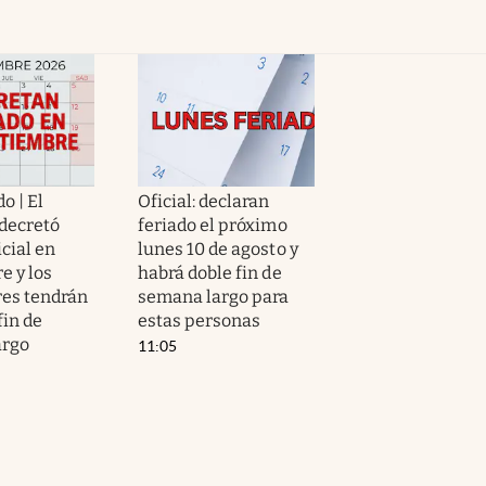
o | El
Oficial: declaran
decretó
feriado el próximo
icial en
lunes 10 de agosto y
e y los
habrá doble fin de
res tendrán
semana largo para
fin de
estas personas
argo
11:05