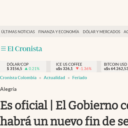
Finanzas y economía
ÚLTIMAS NOTICIAS
FINANZA Y ECONOMÍA
DÓLAR Y MERCADOS
A
Salud y nutrición
Vida espiritual
Actualidad
DÓLAR/COP
ICE US COFFEE
BITCOIN USD
Tiempo libre
$
3156,5
0.21
%
u$s
326,1
-1.36
%
u$s
64.262,5
Dólar y mercados
Cronista Colombia
Actualidad
Feriado
Curiosidades
Alegría
Es oficial | El Gobierno 
habrá un nuevo fin de s