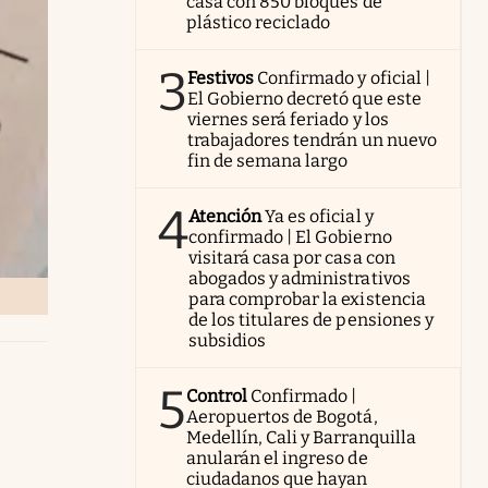
casa con 850 bloques de
plástico reciclado
3
Festivos
Confirmado y oficial |
El Gobierno decretó que este
viernes será feriado y los
trabajadores tendrán un nuevo
fin de semana largo
4
Atención
Ya es oficial y
confirmado | El Gobierno
visitará casa por casa con
abogados y administrativos
para comprobar la existencia
de los titulares de pensiones y
subsidios
5
Control
Confirmado |
Aeropuertos de Bogotá,
Medellín, Cali y Barranquilla
anularán el ingreso de
ciudadanos que hayan