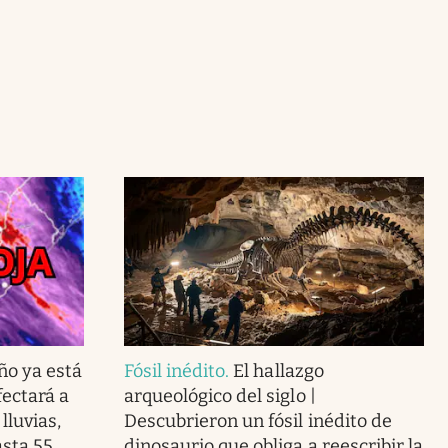
ño ya está
Fósil inédito
.
El hallazgo
ectará a
arqueológico del siglo |
lluvias,
Descubrieron un fósil inédito de
asta 55
dinosaurio que obliga a reescribir la