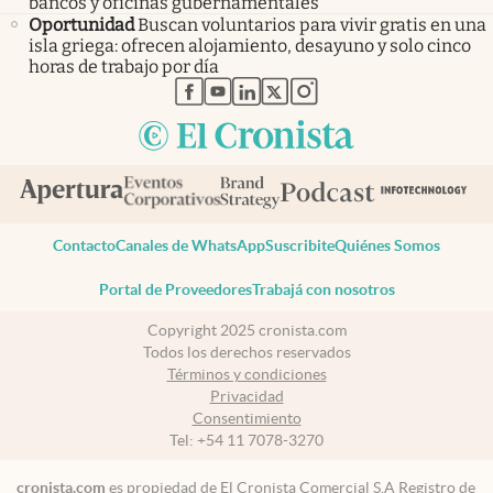
bancos y oficinas gubernamentales
Oportunidad
Buscan voluntarios para vivir gratis en una
isla griega: ofrecen alojamiento, desayuno y solo cinco
horas de trabajo por día
abre en nueva pestaña
abre en nueva pestaña
abre en nueva pestaña
abre en nueva pestaña
abre en nueva pestaña
Contacto
Canales de WhatsApp
Suscribite
Quiénes Somos
Portal de Proveedores
Trabajá con nosotros
Copyright 2025 cronista.com
Todos los derechos reservados
Términos y condiciones
Privacidad
Consentimiento
Tel:
+54 11 7078-3270
cronista.com
es propiedad de El Cronista Comercial S.A Registro de