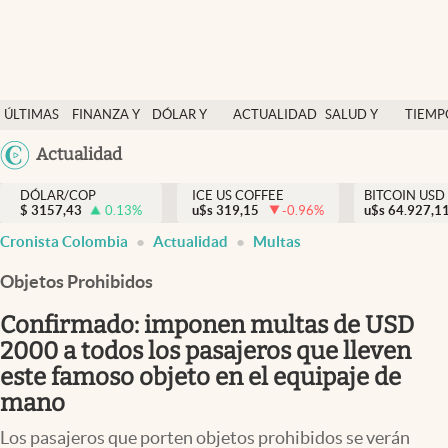
Finanzas y economía
ÚLTIMAS
FINANZA Y
DÓLAR Y
ACTUALIDAD
SALUD Y
TIEMP
Salud y nutrición
NOTICIAS
ECONOMÍA
MERCADOS
NUTRICIÓN
LIBRE
Argentina
Actualidad
Vida espiritual
España
Actualidad
DÓLAR/COP
ICE US COFFEE
BITCOIN USD
$
3157,43
0.13
%
u$s
319,15
-0.96
%
u$s
México
64.927,1
Tiempo libre
Cronista Colombia
Actualidad
Multas
USA
Dólar y mercados
Colombia
Objetos Prohibidos
Uruguay
Curiosidades
Confirmado: imponen multas de USD
2000 a todos los pasajeros que lleven
Colombia
este famoso objeto en el equipaje de
mano
Los pasajeros que porten objetos prohibidos se verán