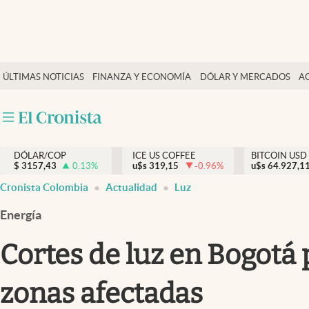
Finanzas y economía
ÚLTIMAS NOTICIAS
FINANZA Y ECONOMÍA
DÓLAR Y MERCADOS
A
Salud y nutrición
Vida espiritual
Actualidad
DÓLAR/COP
ICE US COFFEE
BITCOIN USD
Tiempo libre
$
3157,43
0.13
%
u$s
319,15
-0.96
%
u$s
64.927,1
Dólar y mercados
Cronista Colombia
Actualidad
Luz
Curiosidades
Energía
Cortes de luz en Bogotá 
zonas afectadas