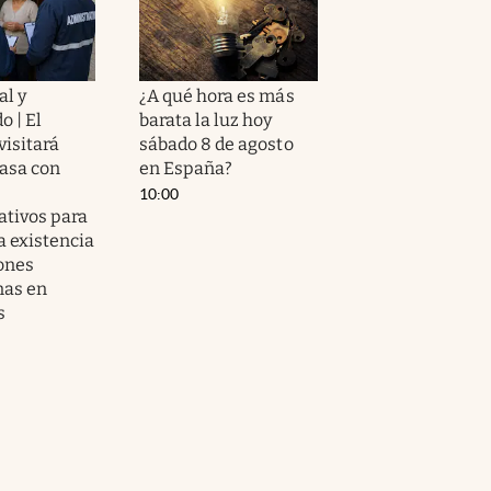
al y
¿A qué hora es más
o | El
barata la luz hoy
visitará
sábado 8 de agosto
casa con
en España?
10:00
ativos para
la existencia
ones
nas en
s