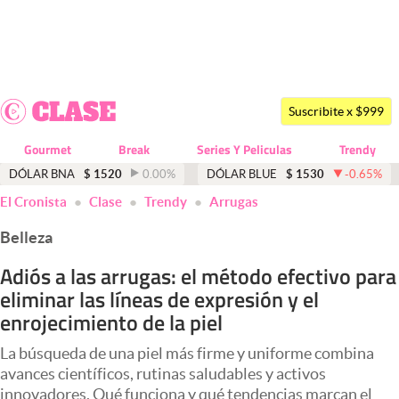
Últimas noticias
Dólar
Suscribite x $999
Members
Gourmet
Break
Series Y Peliculas
Trendy
Economía y Política
DÓLAR BNA
$
1520
0.00
%
DÓLAR BLUE
$
1530
-0.65
%
El Cronista
Clase
Trendy
Arrugas
Finanzas y Mercados
Belleza
Mercados Online
Adiós a las arrugas: el método efectivo para
Negocios
eliminar las líneas de expresión y el
Columnistas
enrojecimiento de la piel
Otras secciones
La búsqueda de una piel más firme y uniforme combina
avances científicos, rutinas saludables y activos
Apertura
innovadores. Qué funciona y qué tendencias marcan el