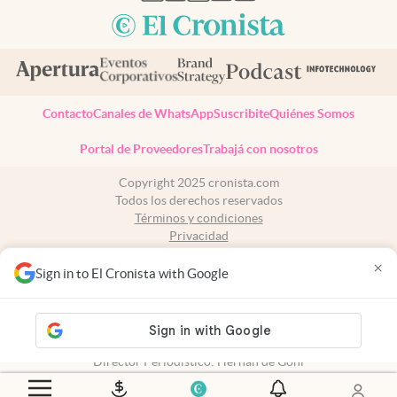
Contacto
Canales de WhatsApp
Suscribite
Quiénes Somos
Portal de Proveedores
Trabajá con nosotros
Copyright 2025 cronista.com
Todos los derechos reservados
Términos y condiciones
Privacidad
Consentimiento
×
Tel:
+54 11 7078-3270
Sign in to El Cronista with Google
cronista.com
es propiedad de El Cronista Comercial S.A Registro de
propiedad intelectual: 56576959
N° de edición: 10.950 - 7 de agosto de 2026
Director Periodístico: Hernán de Goñi