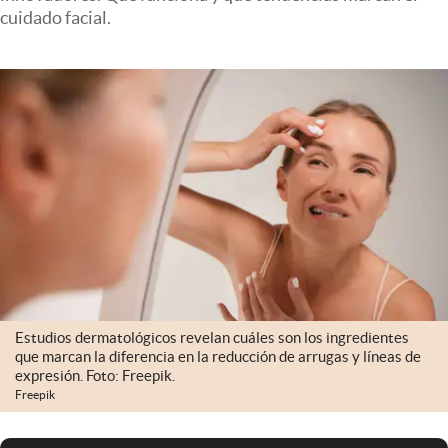
Infotechnology
cuidado facial.
Clase
Clima
Mundial 2026
Eventos Corporativos
El Cronista Studio
Mediakit
abre en nueva pestaña
Argentina
Estudios dermatológicos revelan cuáles son los ingredientes
que marcan la diferencia en la reducción de arrugas y líneas de
expresión. Foto: Freepik.
Freepik