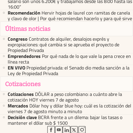
salario son unos 6.200€ y trabajamos desde las 8:00 hasta las
16:00”
Recomendación
Hervir hojas de laurel con ramitas de canela
y clavo de olor | Por qué recomiendan hacerlo y para qué sirve
Últimas noticias
Congreso
Contratos de alquiler, desalojos exprés y
expropiaciones: qué cambia si se aprueba el proyecto de
Propiedad Privada
Emprendedores
Por qué nada de lo que vale la pena crece en
línea recta
EN VIVO
Propiedad privada: el Senado dio media sanción a la
Ley de Propiedad Privada
Cotizaciones
Cotizaciones
DÓLAR a peso colombiano: a cuánto abre la
cotización HOY viernes 7 de agosto
Mercados
Dólar hoy y dólar blue hoy: cuál es la cotización del
viernes 7 de agosto minuto a minuto
Decisión clave
BCRA frente a un dilema: bajar las tasas o
mantener el dólar sub $ 1500
abre en nueva pestaña
abre en nueva pestaña
abre en nueva pestaña
abre en nueva pestaña
abre en nueva pestaña