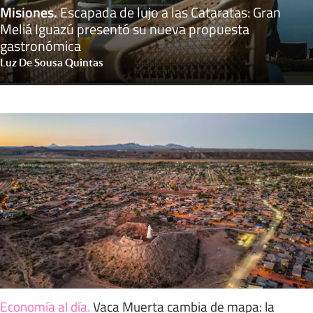
Misiones
.
Escapada de lujo a las Cataratas: Gran
Meliá Iguazú presentó su nueva propuesta
gastronómica
Luz De Sousa Quintas
Economía al día
.
Vaca Muerta cambia de mapa: la