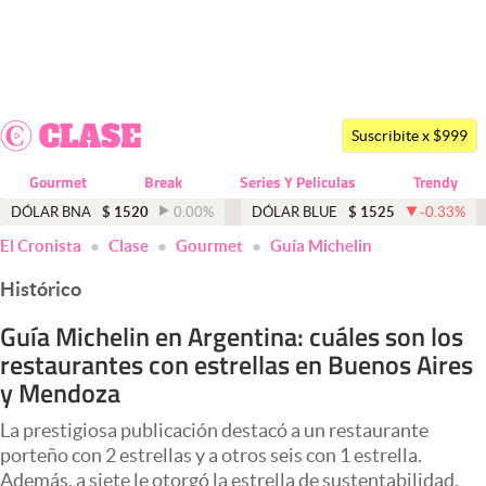
Últimas noticias
Dólar
Suscribite x $999
Members
Gourmet
Break
Series Y Peliculas
Trendy
Economía y Política
DÓLAR BNA
$
1520
0.00
%
DÓLAR BLUE
$
1525
-0.33
%
El Cronista
Clase
Gourmet
Guía Michelin
Finanzas y Mercados
Histórico
Mercados Online
Guía Michelin en Argentina: cuáles son los
Negocios
restaurantes con estrellas en Buenos Aires
Columnistas
y Mendoza
Otras secciones
La prestigiosa publicación destacó a un restaurante
porteño con 2 estrellas y a otros seis con 1 estrella.
Apertura
Además, a siete le otorgó la estrella de sustentabilidad.