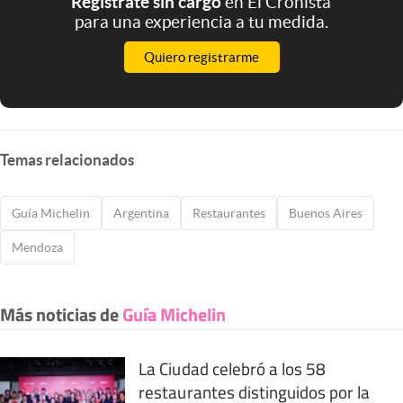
Registrate sin cargo
en El Cronista
para una experiencia a tu medida.
Quiero registrarme
Temas relacionados
Guía Michelin
Argentina
Restaurantes
Buenos Aires
Mendoza
Más noticias de
Guía Michelin
La Ciudad celebró a los 58
restaurantes distinguidos por la