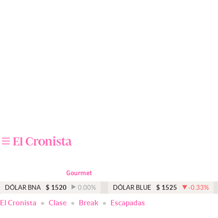
Últimas noticias
Dólar
Members
Economía y Política
Finanzas y Mercados
Mercados Online
Negocios
Columnistas
Gourmet
Otras secciones
DÓLAR BNA
$
1520
0.00
%
DÓLAR BLUE
$
1525
-0.33
%
El Cronista
Clase
Break
Escapadas
Apertura