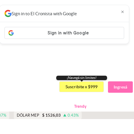
×
Sign in to El Cronista with Google
¡Navegá sin limites!
Suscribite x $999
Ingresá
Trendy
87
%
DÓLAR MEP
$
1526,03
0.43
%