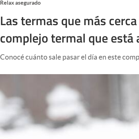
Relax asegurado
Infotechnology
Las termas que más cerca 
Clase
Clima
complejo termal que está a
Mundial 2026
Eventos Corporativos
Conocé cuánto sale pasar el día en este comp
El Cronista Studio
Mediakit
abre en nueva pestaña