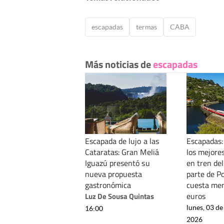
escapadas
termas
CABA
Más noticias de
escapadas
Escapada de lujo a las
Escapadas:
Cataratas: Gran Meliá
los mejores
Iguazú presentó su
en tren de
nueva propuesta
parte de P
gastronómica
cuesta me
euros
Luz De Sousa Quintas
lunes, 03 de
16:00
2026