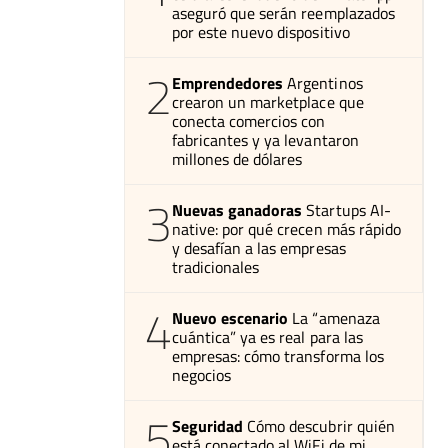
aseguró que serán reemplazados
por este nuevo dispositivo
2
Emprendedores
Argentinos
crearon un marketplace que
conecta comercios con
fabricantes y ya levantaron
millones de dólares
3
Nuevas ganadoras
Startups AI-
native: por qué crecen más rápido
y desafían a las empresas
tradicionales
4
Nuevo escenario
La “amenaza
cuántica” ya es real para las
empresas: cómo transforma los
negocios
5
Seguridad
Cómo descubrir quién
está conectado al WiFi de mi