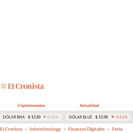
Últimas noticias
Dólar
Members
Economía y Política
Finanzas y Mercados
Mercados Online
Negocios
Columnistas
Criptomonedas
Actualidad
Otras secciones
DÓLAR BNA
$
1520
0.00
%
DÓLAR BLUE
$
1530
-0.65
%
Apertura
El Cronista
Infotechnology
Finanzas Digitales
Feria