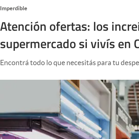
Infotechnology
Imperdible
Clase
Atención ofertas: los incr
Clima
supermercado si vivís en 
Mundial 2026
Eventos Corporativos
Encontrá todo lo que necesitás para tu despe
El Cronista Studio
Mediakit
abre en nueva pestaña