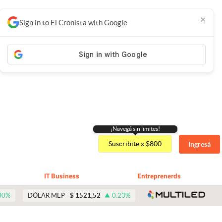
×
Sign in to El Cronista with Google
¡Navegá sin limites!
Suscribite x $800
Ingresá
IT Business
Entreprenerds
abre 
30
%
DÓLAR MEP
$
1521,52
0.23
%