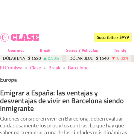
Últimas noticias
Dólar
Suscribite x $999
Members
Gourmet
Break
Series Y Peliculas
Trendy
Economía y Política
DÓLAR BNA
$
1520
0.33
%
DÓLAR BLUE
$
1540
-0.32
%
El Cronista
Clase
Break
Barcelona
Finanzas y Mercados
Europa
Mercados Online
Emigrar a España: las ventajas y
Negocios
desventajas de vivir en Barcelona siendo
Columnistas
inmigrante
Otras secciones
Quienes consideren vivir en Barcelona, deben evaluar
cuidadosamente los pros y los contras. Lo que hay que
Apertura
saber para emigrar a una de las ciudades más dinámicas