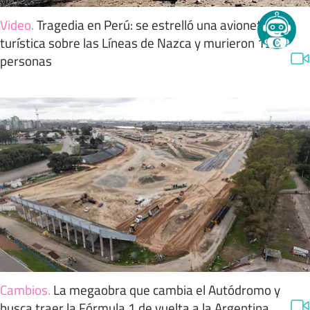
Video
.
Tragedia en Perú: se estrelló una avioneta
turística sobre las Líneas de Nazca y murieron 13
personas
Cambios
.
La megaobra que cambia el Autódromo y
busca traer la Fórmula 1 de vuelta a la Argentina