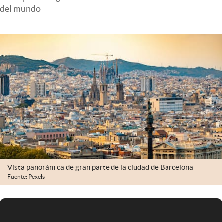
Infotechnology
del mundo
Clase
Clima
Mundial 2026
Eventos Corporativos
El Cronista Studio
Mediakit
abre en nueva pestaña
Argentina
Vista panorámica de gran parte de la ciudad de Barcelona
Fuente: Pexels