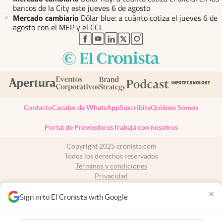
bancos de la City este jueves 6 de agosto
Mercado cambiario
Dólar blue: a cuánto cotiza el jueves 6 de
agosto con el MEP y el CCL
abre en nueva pestaña
abre en nueva pestaña
abre en nueva pestaña
abre en nueva pestaña
abre en nueva pestaña
Contacto
Canales de WhatsApp
Suscribite
Quiénes Somos
Portal de Proveedores
Trabajá con nosotros
Copyright 2025 cronista.com
Todos los derechos reservados
Términos y condiciones
Privacidad
Consentimiento
×
Tel:
+54 11 7078-3270
Sign in to El Cronista with Google
cronista.com
es propiedad de El Cronista Comercial S.A Registro de