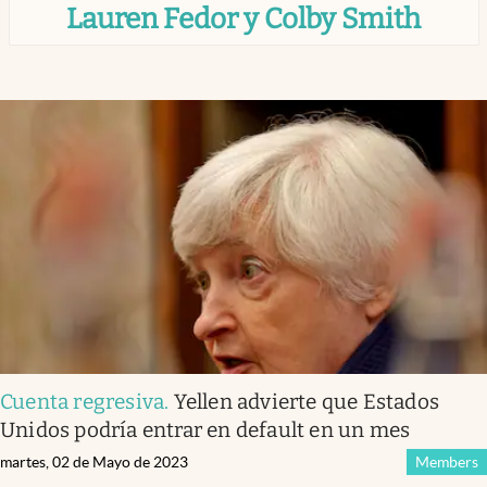
Lauren Fedor y Colby Smith
Infotechnology
Clase
Clima
Mundial 2026
Eventos Corporativos
El Cronista Studio
Mediakit
abre en nueva pestaña
Argentina
Cuenta regresiva
.
Yellen advierte que Estados
Unidos podría entrar en default en un mes
martes, 02 de Mayo de 2023
Members