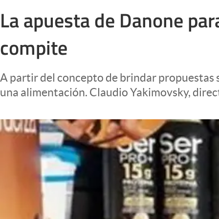
Infotechnology
La apuesta de Danone para
Clase
compite
Clima
Mundial 2026
A partir del concepto de brindar propuestas s
Eventos Corporativos
una alimentación. Claudio Yakimovsky, direc
El Cronista Studio
Mediakit
abre en nueva pestaña