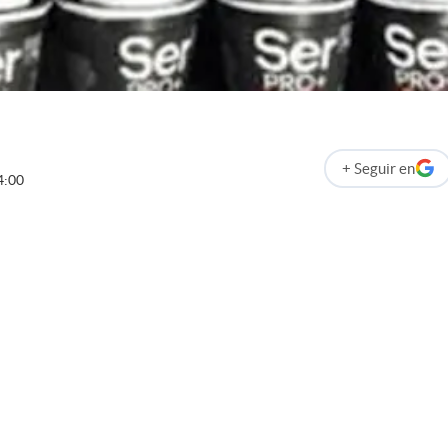
+
Seguir
en
abre en nueva p
4:00