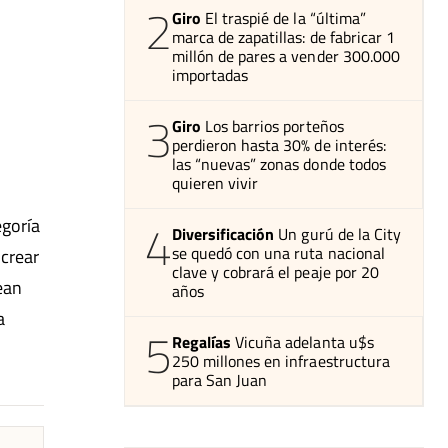
2
Giro
El traspié de la “última”
marca de zapatillas: de fabricar 1
millón de pares a vender 300.000
importadas
3
Giro
Los barrios porteños
perdieron hasta 30% de interés:
las “nuevas” zonas donde todos
quieren vivir
4
egoría
Diversificación
Un gurú de la City
se quedó con una ruta nacional
 crear
clave y cobrará el peaje por 20
ean
años
a
5
Regalías
Vicuña adelanta u$s
250 millones en infraestructura
para San Juan