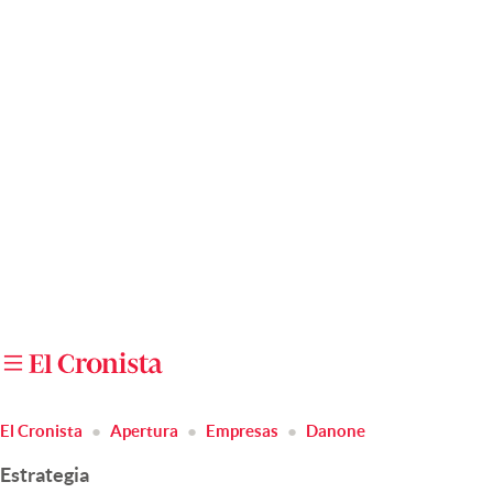
Últimas noticias
Dólar
Members
Economía y Política
Finanzas y Mercados
Mercados Online
Negocios
Columnistas
Otras secciones
El Cronista
Apertura
Empresas
Danone
Apertura
Estrategia