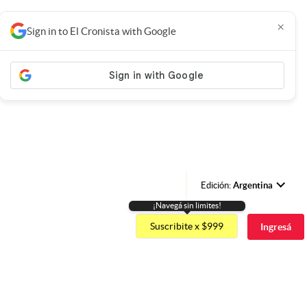
×
Sign in to El Cronista with Google
Edición:
Argentina
¡Navegá sin limites!
Argentina
Suscribite x $999
Ingresá
España
México
USA
Colombia