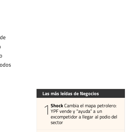
 de
n
vo
todos
Las más leídas de Negocios
1
Shock
Cambia el mapa petrolero:
YPF vende y “ayuda” a un
excompetidor a llegar al podio del
sector