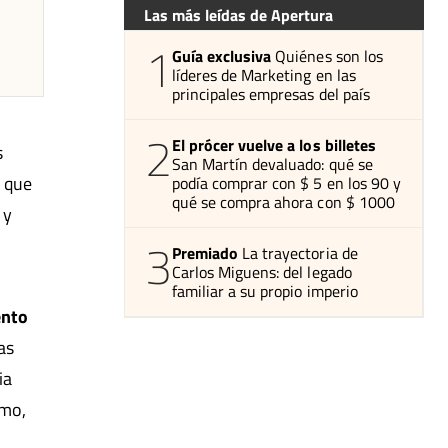
Las más leídas de Apertura
1
Guía exclusiva
Quiénes son los
líderes de Marketing en las
principales empresas del país
2
El prócer vuelve a los billetes
s
San Martín devaluado: qué se
 que
podía comprar con $ 5 en los 90 y
qué se compra ahora con $ 1000
 y
3
Premiado
La trayectoria de
Carlos Miguens: del legado
familiar a su propio imperio
ento
as
ia
umo,