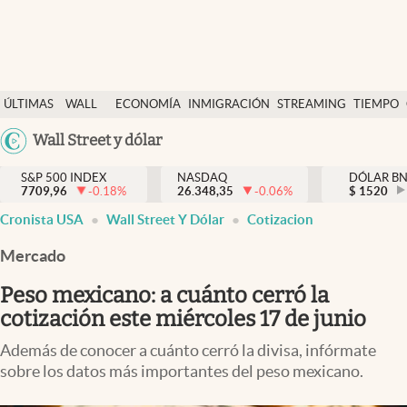
Últimas Noticias
ÚLTIMAS
WALL
ECONOMÍA
INMIGRACIÓN
STREAMING
TIEMPO
Finanzas y economía
NOTICIAS
STREET
Argentina
Wall Street y dólar
Wall Street y dólar
Y
España
Inmigración
DÓLAR
S&P 500 INDEX
NASDAQ
DÓLAR B
7709,96
-0.18
%
26.348,35
-0.06
%
México
$
1520
Trending
Cronista USA
Wall Street Y Dólar
Cotizacion
USA
Tiempo
Colombia
Mercado
Uruguay
Ciencia y salud
Peso mexicano: a cuánto cerró la
Espiritual
cotización este miércoles 17 de junio
Streaming
Además de conocer a cuánto cerró la divisa, infórmate
sobre los datos más importantes del peso mexicano.
PC y mobile