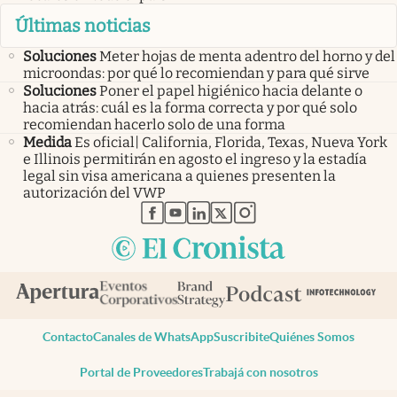
Últimas noticias
Soluciones
Meter hojas de menta adentro del horno y del
microondas: por qué lo recomiendan y para qué sirve
Soluciones
Poner el papel higiénico hacia delante o
hacia atrás: cuál es la forma correcta y por qué solo
recomiendan hacerlo solo de una forma
Medida
Es oficial| California, Florida, Texas, Nueva York
e Illinois permitirán en agosto el ingreso y la estadía
legal sin visa americana a quienes presenten la
autorización del VWP
abre en nueva pestaña
abre en nueva pestaña
abre en nueva pestaña
abre en nueva pestaña
abre en nueva pestaña
Contacto
Canales de WhatsApp
Suscribite
Quiénes Somos
Portal de Proveedores
Trabajá con nosotros