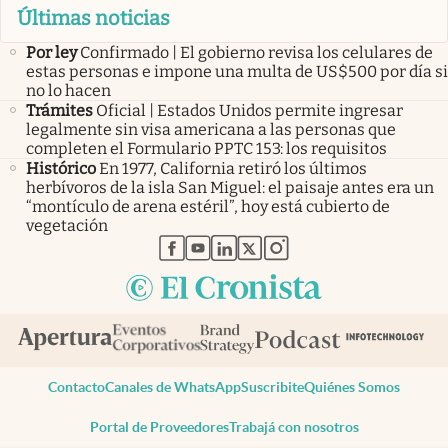
Últimas noticias
Por ley
Confirmado | El gobierno revisa los celulares de
estas personas e impone una multa de US$500 por día si
no lo hacen
Trámites
Oficial | Estados Unidos permite ingresar
legalmente sin visa americana a las personas que
completen el Formulario PPTC 153: los requisitos
Histórico
En 1977, California retiró los últimos
herbívoros de la isla San Miguel: el paisaje antes era un
“montículo de arena estéril”, hoy está cubierto de
vegetación
abre en nueva pestaña
abre en nueva pestaña
abre en nueva pestaña
abre en nueva pestaña
abre en nueva pestaña
Contacto
Canales de WhatsApp
Suscribite
Quiénes Somos
Portal de Proveedores
Trabajá con nosotros