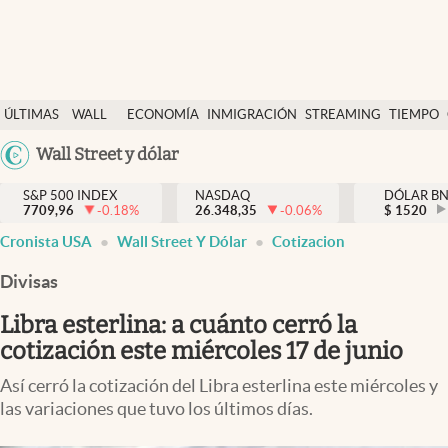
Últimas Noticias
ÚLTIMAS
WALL
ECONOMÍA
INMIGRACIÓN
STREAMING
TIEMPO
Finanzas y economía
NOTICIAS
STREET
Argentina
Wall Street y dólar
Wall Street y dólar
Y
España
Inmigración
DÓLAR
S&P 500 INDEX
NASDAQ
DÓLAR B
7709,96
-0.18
%
26.348,35
-0.06
%
México
$
1520
Trending
Cronista USA
Wall Street Y Dólar
Cotizacion
USA
Tiempo
Colombia
Divisas
Uruguay
Ciencia y salud
Libra esterlina: a cuánto cerró la
Espiritual
cotización este miércoles 17 de junio
Streaming
Así cerró la cotización del Libra esterlina este miércoles y
las variaciones que tuvo los últimos días.
PC y mobile