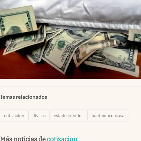
Lifestyle
USA
Temas relacionados
cotizacion
divisas
estados-unidos
nautmonedasusa
Más noticias de
cotizacion