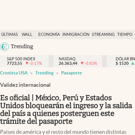
Últimas Noticias
ÚLTIMAS
WALL
ECONOMÍA
INMIGRACIÓN
STREAMING
TIEMPO
Finanzas y economía
NOTICIAS
STREET
Argentina
Trending
Wall Street y dólar
Y
España
Inmigración
DÓLAR
S&P 500 INDEX
NASDAQ
DÓLAR B
7723,55
-0.17
%
26.363,44
-0.83
%
México
$
1520
Trending
Cronista USA
Trending
Pasaporte
USA
Tiempo
Colombia
Validez internacional
Uruguay
Ciencia y salud
Es oficial | México, Perú y Estados
Espiritual
Unidos bloquearán el ingreso y la salida
del país a quienes posterguen este
Streaming
trámite del pasaporte
PC y mobile
Países de américa y el resto del mundo tienen distintas