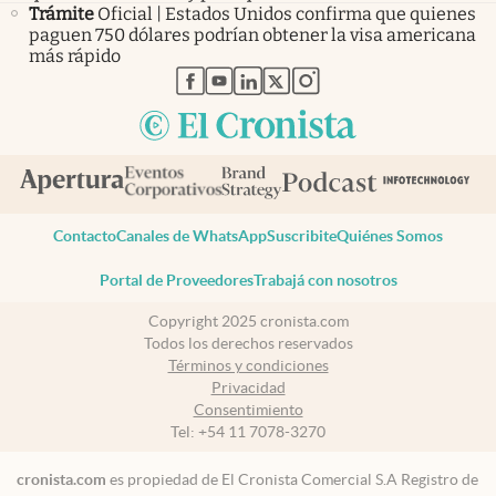
Trámite
Oficial | Estados Unidos confirma que quienes
paguen 750 dólares podrían obtener la visa americana
más rápido
abre en nueva pestaña
abre en nueva pestaña
abre en nueva pestaña
abre en nueva pestaña
abre en nueva pestaña
Contacto
Canales de WhatsApp
Suscribite
Quiénes Somos
Portal de Proveedores
Trabajá con nosotros
Copyright 2025 cronista.com
Todos los derechos reservados
Términos y condiciones
Privacidad
Consentimiento
Tel:
+54 11 7078-3270
cronista.com
es propiedad de El Cronista Comercial S.A Registro de