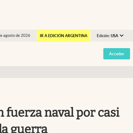
de agosto de 2026
IR A EDICIÓN ARGENTINA
Edición:
USA
Argentina
Acceder
España
México
USA
Colombia
Uruguay
 fuerza naval por casi
la guerra