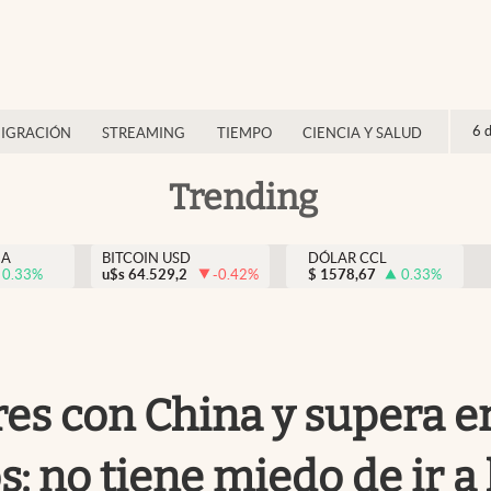
6 
IGRACIÓN
STREAMING
TIEMPO
CIENCIA Y SALUD
Trending
NA
BITCOIN USD
DÓLAR CCL
0.33
%
u$s
64.529,2
-0.42
%
$
1578,67
0.33
%
res con China y supera en
: no tiene miedo de ir a 