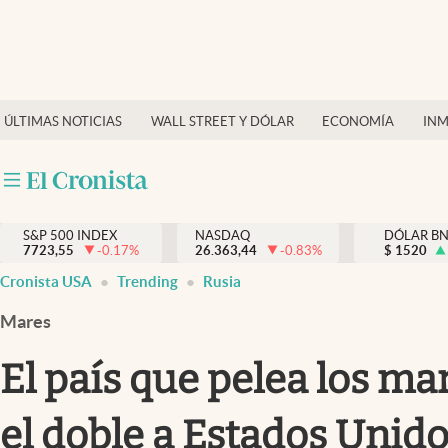
Últimas Noticias
Finanzas y economía
ÚLTIMAS NOTICIAS
WALL STREET Y DÓLAR
ECONOMÍA
INM
Wall Street y dólar
Inmigración
Trending
S&P 500 INDEX
NASDAQ
DÓLAR B
7723,55
-0.17
%
26.363,44
-0.83
%
$
1520
Tiempo
Cronista USA
Trending
Rusia
Ciencia y salud
Mares
Espiritual
El país que pelea los ma
Streaming
el doble a Estados Unidos
PC y mobile