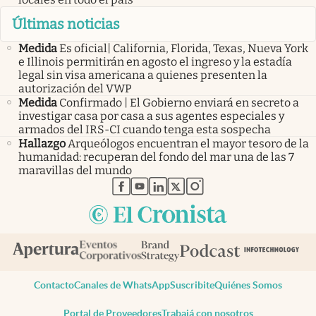
Últimas noticias
Medida
Es oficial| California, Florida, Texas, Nueva York
e Illinois permitirán en agosto el ingreso y la estadía
legal sin visa americana a quienes presenten la
autorización del VWP
Medida
Confirmado | El Gobierno enviará en secreto a
investigar casa por casa a sus agentes especiales y
armados del IRS-CI cuando tenga esta sospecha
Hallazgo
Arqueólogos encuentran el mayor tesoro de la
humanidad: recuperan del fondo del mar una de las 7
maravillas del mundo
abre en nueva pestaña
abre en nueva pestaña
abre en nueva pestaña
abre en nueva pestaña
abre en nueva pestaña
Contacto
Canales de WhatsApp
Suscribite
Quiénes Somos
Portal de Proveedores
Trabajá con nosotros