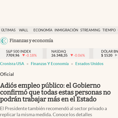
Últimas Noticias
ÚLTIMAS
WALL
ECONOMÍA
INMIGRACIÓN
STREAMING
TIEMPO
Finanzas y economía
NOTICIAS
STREET
Argentina
Finanzas y economía
Wall Street y dólar
Y
España
Inmigración
DÓLAR
S&P 500 INDEX
NASDAQ
DÓLAR B
7709,96
-0.18
%
26.348,35
-0.06
%
México
$
1520
Trending
Cronista USA
Finanzas Y Economía
Estados Unidos
USA
Tiempo
Colombia
Oficial
Uruguay
Ciencia y salud
Adiós empleo público: el Gobierno
Espiritual
confirmó que todas estas personas no
podrán trabajar más en el Estado
Streaming
El Presidente también recomendó al sector privado a
PC y mobile
replicar la misma medida. Conoce los detalles