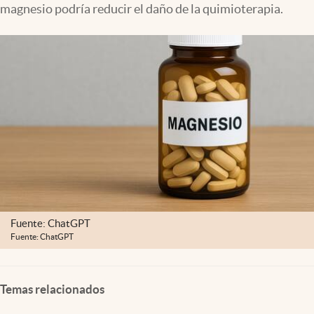
magnesio podría reducir el daño de la quimioterapia.
Lifestyle
USA
Fuente: ChatGPT
Fuente: ChatGPT
Temas relacionados