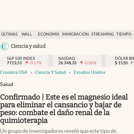
Últimas Noticias
ÚLTIMAS
WALL
ECONOMÍA
INMIGRACIÓN
STREAMING
TIEMPO
Finanzas y economía
NOTICIAS
STREET
Argentina
Ciencia y salud
Wall Street y dólar
Y
España
Inmigración
DÓLAR
S&P 500 INDEX
NASDAQ
DÓLAR B
7723,55
-0.17
%
26.348,35
-0.06
%
México
$
1520
Trending
Cronista USA
Ciencia Y Salud
Estados Unidos
USA
Tiempo
Colombia
Salud
Uruguay
Ciencia y salud
Confirmado | Este es el magnesio ideal
Espiritual
para eliminar el cansancio y bajar de
peso: combate el daño renal de la
Streaming
quimioterapia
PC y mobile
Un grupo de investigadores reveló que este tipo de