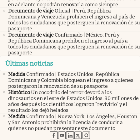
en adelante no podrán renovarla como siempre
Documento de viaje
Oficial | Perú, República
Dominicana y Venezuela prohíben el ingreso al país de
todos los ciudadanos que posterguen la renovación de su
pasaporte
Documento de viaje
Confirmado | México, Perú y
República Dominicana prohíben el ingreso al país a
todos los ciudadanos que posterguen la renovación de su
pasaporte
Últimas noticias
Medida
Confirmado | Estados Unidos, República
Dominicana y Colombia bloquean el ingreso a quienes
postergaron la renovación de su pasaporte
Histórico
Un cocodrilo del terror devoró a los
dinosaurios en el este de Estados Unidos. 80 millones de
años después los científicos lograron “revivirlo” y el
resultado los dejó helados
Medida
Confirmado | Nueva York, Los Ángeles, Houston
y San Antonio prohibirán la licencia de conducir a
quienes no puedan presentar este documento
abre en nueva pestaña
abre en nueva pestaña
abre en nueva pestaña
abre en nueva pestaña
abre en nueva pestaña