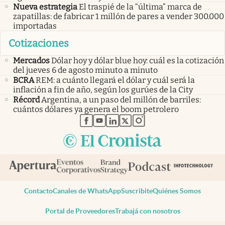
Nueva estrategia
El traspié de la “última” marca de
zapatillas: de fabricar 1 millón de pares a vender 300.000
importadas
Cotizaciones
Mercados
Dólar hoy y dólar blue hoy: cuál es la cotización
del jueves 6 de agosto minuto a minuto
BCRA
REM: a cuánto llegará el dólar y cuál será la
inflación a fin de año, según los gurúes de la City
Récord
Argentina, a un paso del millón de barriles:
cuántos dólares ya genera el boom petrolero
abre en nueva pestaña
abre en nueva pestaña
abre en nueva pestaña
abre en nueva pestaña
abre en nueva pestaña
Contacto
Canales de WhatsApp
Suscribite
Quiénes Somos
Portal de Proveedores
Trabajá con nosotros