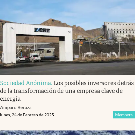
Infotechnology
Clase
Clima
Mundial 2026
Eventos Corporativos
El Cronista Studio
Mediakit
Sociedad Anónima
.
Los posibles inversores detrás
abre en nueva pestaña
Argentina
de la transformación de una empresa clave de
energía
Amparo Beraza
lunes, 24 de Febrero de 2025
Members