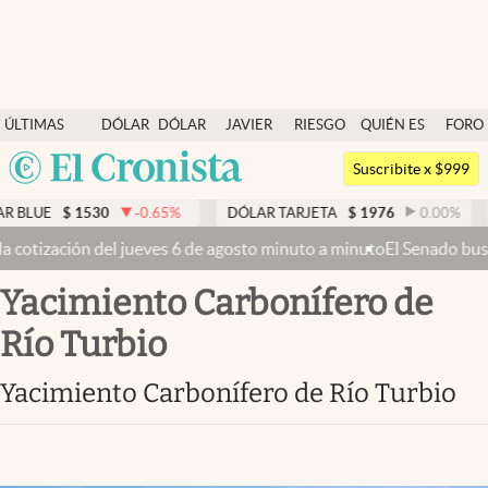
Últimas noticias
ÚLTIMAS
DÓLAR
DÓLAR
JAVIER
RIESGO
QUIÉN ES
FORO
Dólar
NOTICIAS
BLUE
MILEI
PAÍS
QUIÉN
Argentina
Members
Suscribite x $999
España
Economía y Política
E
$
1530
-0.65
%
DÓLAR TARJETA
$
1976
0.00
%
DÓL
México
n del jueves 6 de agosto minuto a minuto
El Senado busca aprobar la
Finanzas y Mercados
USA
Yacimiento Carbonífero de
Mercados Online
Colombia
Uruguay
Río Turbio
Negocios
Columnistas
Yacimiento Carbonífero de Río Turbio
Otras secciones
Apertura