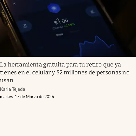
Clima
Espiritualidad
Mediakit
abre en nueva pestaña
México
La herramienta gratuita para tu retiro que ya
tienes en el celular y 52 millones de personas no
usan
Karla Tejeda
martes, 17 de Marzo de 2026